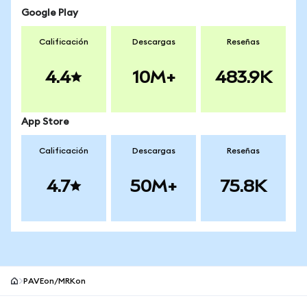
Google Play
Calificación
Descargas
Reseñas
4.4
10M+
483.9K
App Store
Calificación
Descargas
Reseñas
4.7
50M+
75.8K
PAVEon/MRKon
Pie de página del sitio MetaMask