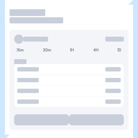
Operar
15m
30m
1H
4H
1D