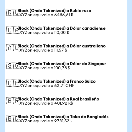
Block (Ondo Tokenized) a Rublo ruso
🇷🇺
1 XYZon equivale a 6486,61 ₽
Block (Ondo Tokenized) a Dólar canadiense
🇨🇦
1 XYZon equivale a 110,00 $
Block (Ondo Tokenized) a Dólar australiano
🇦🇺
1 XYZon equivale a 111,57 $
Block (Ondo Tokenized) a Dólar de Singapur
🇸🇬
1 XYZon equivale a 100,78 $
Block (Ondo Tokenized) a Franco Suizo
🇨🇭
1 XYZon equivale a 63,71 CHF
Block (Ondo Tokenized) a Real brasileño
🇧🇷
1 XYZon equivale a 401,92 R$
Block (Ondo Tokenized) a Taka de Bangladés
🇧🇩
1 XYZon equivale a 9731,53 ৳