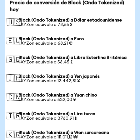
Precio de conversión de Block (Ondo Tokenized)
hoy
Block (Ondo Tokenized) a Dólar estadounidense
🇺🇸
1 XYZon equivale a 78,85 $
Block (Ondo Tokenized) a Euro
🇪🇺
1 XYZon equivale a 68,21 €
Block (Ondo Tokenized) a Libra Esterlina Británica
🇬🇧
1 XYZon equivale a 58,45 £
Block (Ondo Tokenized) a Yen japonés
🇯🇵
1 XYZon equivale a 12.442,81 ¥
Block (Ondo Tokenized) a Yuan chino
🇨🇳
1 XYZon equivale a 532,00 ¥
Block (Ondo Tokenized) a Lira turca
🇹🇷
1 XYZon equivale a 3760,91 ₺
Block (Ondo Tokenized) a Won surcoreano
🇰🇷
1 XYZon equivale a 111.011,12 ₩