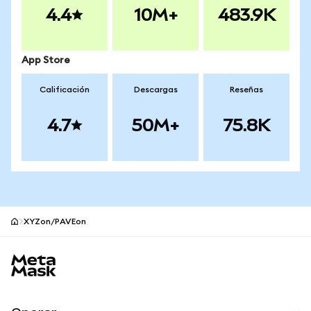
4.4
10M+
483.9K
App Store
Calificación
Descargas
Reseñas
4.7
50M+
75.8K
XYZon/PAVEon
Pie de página del sitio MetaMask