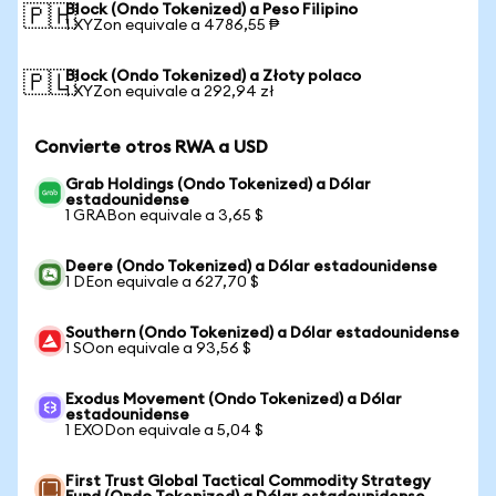
Block (Ondo Tokenized) a Peso Filipino
🇵🇭
1 XYZon equivale a 4786,55 ₱
Block (Ondo Tokenized) a Złoty polaco
🇵🇱
1 XYZon equivale a 292,94 zł
Convierte otros RWA a USD
Grab Holdings (Ondo Tokenized) a Dólar
estadounidense
1 GRABon equivale a 3,65 $
Deere (Ondo Tokenized) a Dólar estadounidense
1 DEon equivale a 627,70 $
Southern (Ondo Tokenized) a Dólar estadounidense
1 SOon equivale a 93,56 $
Exodus Movement (Ondo Tokenized) a Dólar
estadounidense
1 EXODon equivale a 5,04 $
First Trust Global Tactical Commodity Strategy