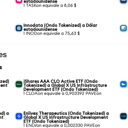
estadounidense
1 TASKon equivale a 8,06 $
Innodata (Ondo Tokenized) a Dólar
estadounidense
1 INODon equivale a 75,63 $
es
s
zed)
iShares AAA CLO Active ETF (Ondo
ment
Tokenized) a Global X US Infrastructure
Development ETF (Ondo Tokenized)
1 CLOAon equivale a 0,903392 PAVEon
ed) a
Enlivex Therapeutics (Ondo Tokenized) a
nt
Global X US Infrastructure Development
ETF (Ondo Tokenized)
1 ENLVon equivale a 0,002330 PAVEon