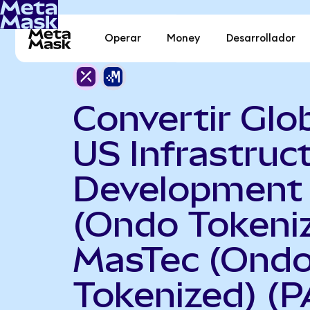
Operar
Money
Desarrollador
Convertir Glo
US Infrastruc
Development
(Ondo Tokeni
MasTec (Ond
Tokenized) (