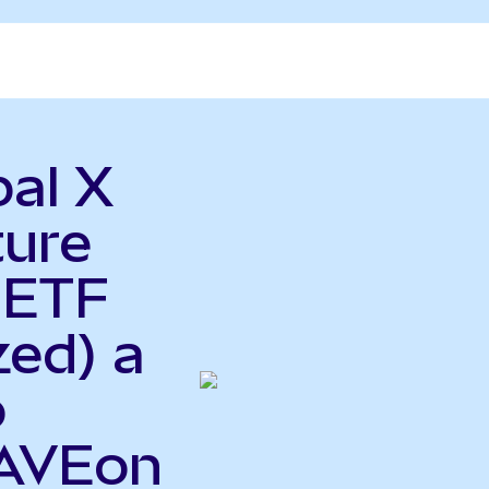
bal X
ture
 ETF
zed) a
o
PAVEon