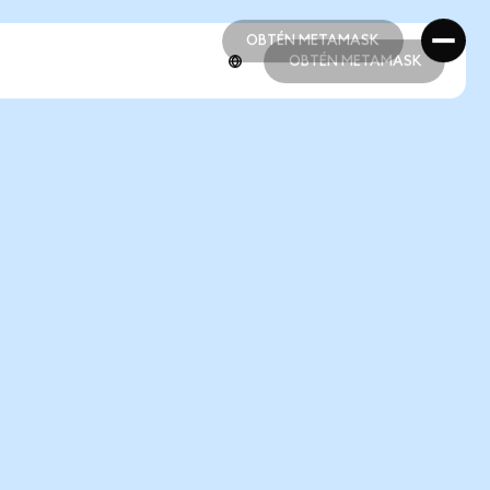
OBTÉN METAMASK
OBTÉN METAMASK
OBTÉN METAMASK
OBTÉN METAMASK