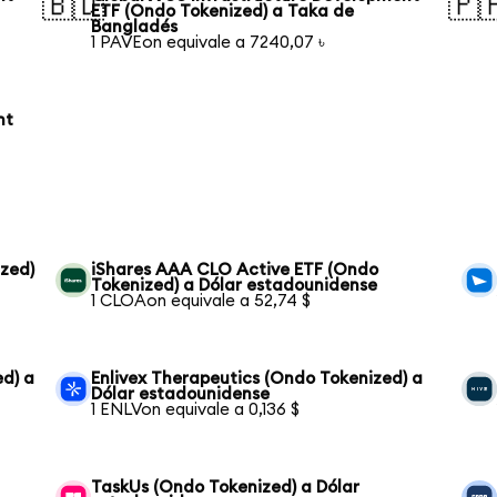
🇧🇩
🇵
ETF (Ondo Tokenized) a Taka de
Bangladés
1 PAVEon equivale a 7240,07 ৳
nt
zed)
iShares AAA CLO Active ETF (Ondo
Tokenized) a Dólar estadounidense
1 CLOAon equivale a 52,74 $
ed) a
Enlivex Therapeutics (Ondo Tokenized) a
Dólar estadounidense
1 ENLVon equivale a 0,136 $
TaskUs (Ondo Tokenized) a Dólar