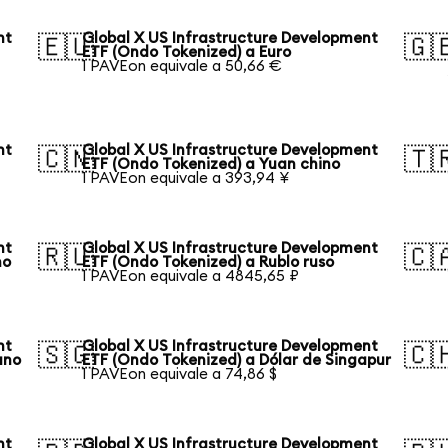
nt
Global X US Infrastructure Development
🇪🇺
🇬
ETF (Ondo Tokenized) a Euro
1 PAVEon equivale a 50,66 €
nt
Global X US Infrastructure Development
🇨🇳
🇹
ETF (Ondo Tokenized) a Yuan chino
1 PAVEon equivale a 393,94 ¥
nt
Global X US Infrastructure Development
🇷🇺
🇨
no
ETF (Ondo Tokenized) a Rublo ruso
1 PAVEon equivale a 4845,65 ₽
nt
Global X US Infrastructure Development
🇸🇬
🇨
ano
ETF (Ondo Tokenized) a Dólar de Singapur
1 PAVEon equivale a 74,86 $
nt
Global X US Infrastructure Development