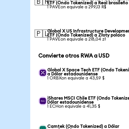
🇧🇷
ETF (Ondo Tokenized) a Real brasileño
1 PAVEon equivale a 299,13 R$
Global X US Infrastructure Developme
🇵🇱
ETF (Ondo Tokenized) a Złoty polaco
1 PAVEon equivale a 218,04 zł
Convierte otros RWA a USD
Global X Space Tech ETF (Ondo Tokeni
a Dólar estadounidense
1 ORBXon equivale a 43,59 $
iShares MSCI Chile ETF (Ondo Tokeniz
Dólar estadounidense
1 ECHon equivale a 41,35 $
Camtek (Ondo Tokenized) a Dólar