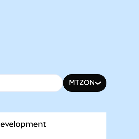
MTZON
 Development