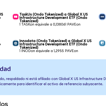
US
TaskUs (Ondo Tokenized) a Global X US
o
Infrastructure Development ETF (Ondo
Tokenized)
1 TASKon equivale a 0,138061 PAVEon
Innodata (Ondo Tokenized) a Global X US
o
Infrastructure Development ETF (Ondo
Tokenized)
1 INODon equivale a 1,2955 PAVEon
idad
do, respaldado ni está afiliado con Global X US Infrastructure
únicamente para identificar el activo de referencia subyacente.
dos