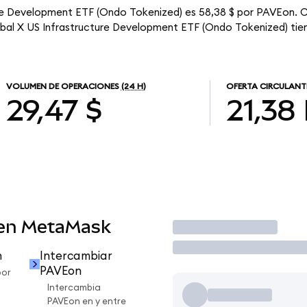
ure Development ETF (Ondo Tokenized) es 58,38 $ por PAVEon. C
lobal X US Infrastructure Development ETF (Ondo Tokenized) tien
VOLUMEN DE OPERACIONES
(24 H)
OFERTA CIRCULANT
29,47 $
21,38
 en MetaMask
Operar
n
Intercambiar
PAVEon
por
Intercambia
PAVEon en y entre