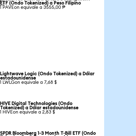

ETF (Ondo Tokenized) a Peso Filipino
1 PAVEon equivale a 3555,00 ₱
Lightwave Logic (Ondo Tokenized) a Dólar
estadounidense
1 LWLGon equivale a 7,68 $
HIVE Digital Technologies (Ondo
Tokenized) a Dólar estadounidense
1 HIVEon equivale a 2,83 $
SPDR Bloomberg 1-3 Month T-Bill ETF (Ondo