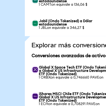
estadounidense
1 CAMTon equivale a 136,06 $
Jabil (Ondo Tokenized) a Dólar
estadounidense
1 JBLon equivale a 346,27 $
Explorar más conversion
Conversiones avanzadas de activo
Global X Space Tech ETF (Ondo Tokeni
a Global X US Infrastructure Develop
ETF (Ondo Tokenized)
1 ORBXon equivale a 0,746660 PAVEon
iShares MSCI Chile ETF (Ondo Tokeniz
Global X US Infrastructure Developme
ETF (Ondo Tokenized)
1 ECHon equivale a 0,708291 PAVEon