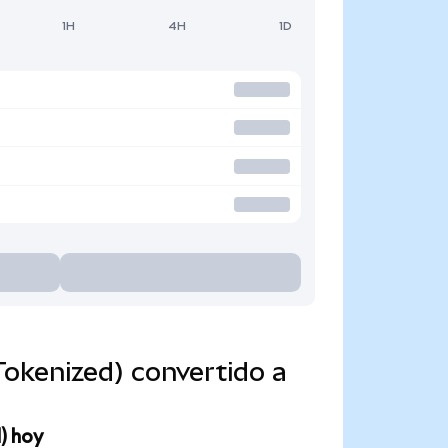
1H
4H
1D
okenized) convertido a
) hoy