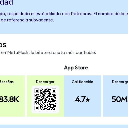
idad
o, respaldado ni está afiliado con Petrobras. El nombre de la 
o de referencia subyacente.
os
n MetaMask, la billetera cripto más confiable.
App Store
Reseñas
Descargar
Calificación
Descarg
83.8K
4.7
50M