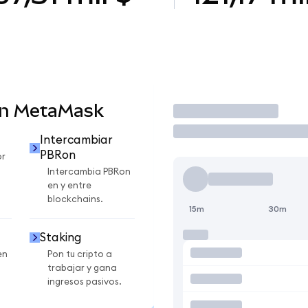
en MetaMask
Operar
Intercambiar
PBRon
or
Intercambia PBRon
en y entre
blockchains.
15m
30m
Staking
en
Pon tu cripto a
trabajar y gana
ingresos pasivos.