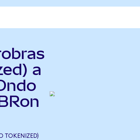
robras
zed) a
(Ondo
PBRon
 TOKENIZED)