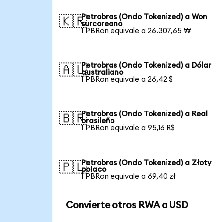
Petrobras (Ondo Tokenized) a Won
🇰🇷
surcoreano
1 PBRon equivale a 26.307,65 ₩
Petrobras (Ondo Tokenized) a Dólar
🇦🇺
australiano
1 PBRon equivale a 26,42 $
Petrobras (Ondo Tokenized) a Real
🇧🇷
brasileño
1 PBRon equivale a 95,16 R$
Petrobras (Ondo Tokenized) a Złoty
🇵🇱
polaco
1 PBRon equivale a 69,40 zł
Convierte otros RWA a USD