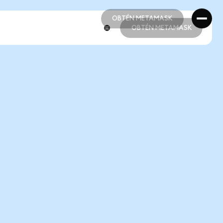
OBTÉN METAMASK
OBTÉN METAMASK
OBTÉN METAMASK
OBTÉN METAMASK