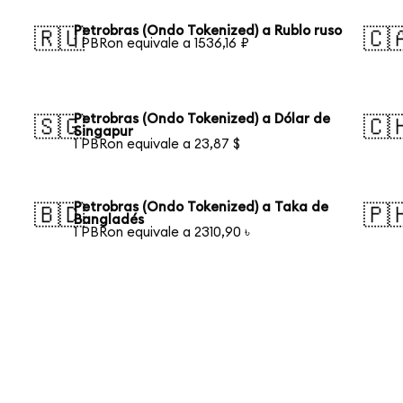
Petrobras (Ondo Tokenized) a Rublo ruso
🇷🇺
🇨
1 PBRon equivale a 1536,16 ₽
Petrobras (Ondo Tokenized) a Dólar de
🇸🇬
🇨
Singapur
1 PBRon equivale a 23,87 $
Petrobras (Ondo Tokenized) a Taka de
🇧🇩
🇵
Bangladés
1 PBRon equivale a 2310,90 ৳