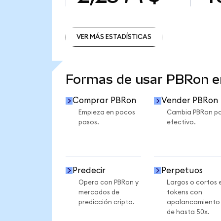
VER MÁS ESTADÍSTICAS
VER MÁS ESTADÍSTICAS
Formas de usar PBRon 
Comprar PBRon
Vender PBRon
Empieza en pocos
Cambia PBRon p
pasos.
efectivo.
Predecir
Perpetuos
Opera con PBRon y
Largos o cortos 
mercados de
tokens con
predicción cripto.
apalancamiento
de hasta 50x.