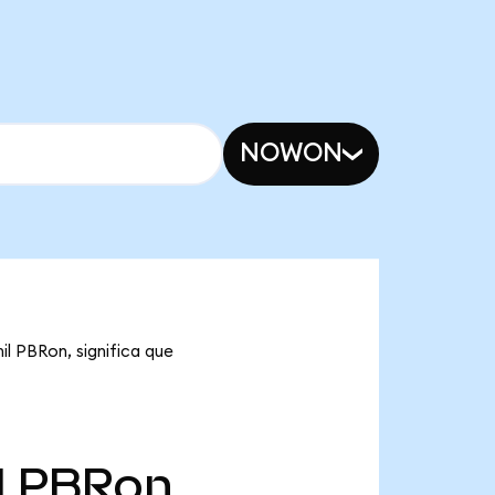
NOWON
il PBRon, significa que
l
PBRon