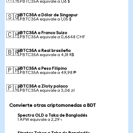
1 PBTC35A equivale a 1,16 $
pBTC35A a Dólar de Singapur
🇸🇬
1 PBTC35A equivale a 1,05 $
pBTC35A a Franco Suizo
🇨🇭
1 PBTC35A equivale a 0,6648 CHF
pBTC35A a Real brasileño
🇧🇷
1 PBTC35A equivale a 4,18 R$
pBTC35A a Peso Filipino
🇵🇭
1 PBTC35A equivale a 49,98 ₱
pBTC35A a Złoty polaco
🇵🇱
1 PBTC35A equivale a 3,06 zł
Convierte otras criptomonedas a BDT
Spectra OLD a Taka de Bangladés
1 APW equivale a 2,29 ৳