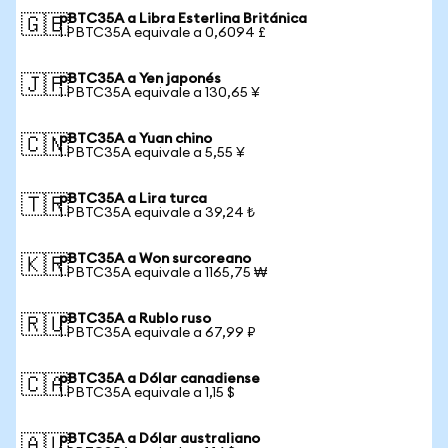
pBTC35A a Libra Esterlina Británica
🇬🇧
1 PBTC35A equivale a 0,6094 £
pBTC35A a Yen japonés
🇯🇵
1 PBTC35A equivale a 130,65 ¥
pBTC35A a Yuan chino
🇨🇳
1 PBTC35A equivale a 5,55 ¥
pBTC35A a Lira turca
🇹🇷
1 PBTC35A equivale a 39,24 ₺
pBTC35A a Won surcoreano
🇰🇷
1 PBTC35A equivale a 1165,75 ₩
pBTC35A a Rublo ruso
🇷🇺
1 PBTC35A equivale a 67,99 ₽
pBTC35A a Dólar canadiense
🇨🇦
1 PBTC35A equivale a 1,15 $
pBTC35A a Dólar australiano
🇦🇺