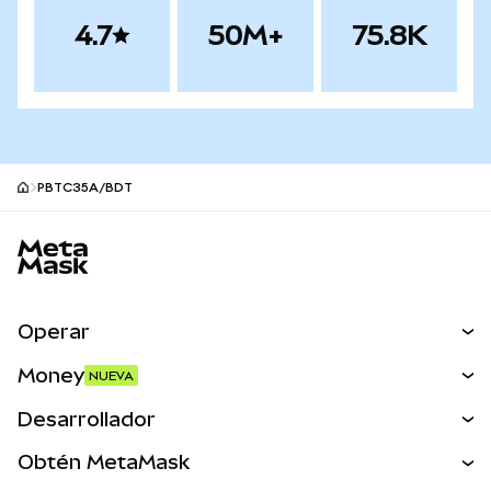
4.7
50M+
75.8K
PBTC35A/BDT
Pie de página del sitio MetaMask
Operar
Canjear
Money
NUEVA
Predecir
NUEVA
Comprar
Desarrollador
Perps
NUEVA
Tarjeta
Ver los documentos
Obtén MetaMask
Activos del mundo real
mUSD
NUEVA
Panel
Obtén Metamask