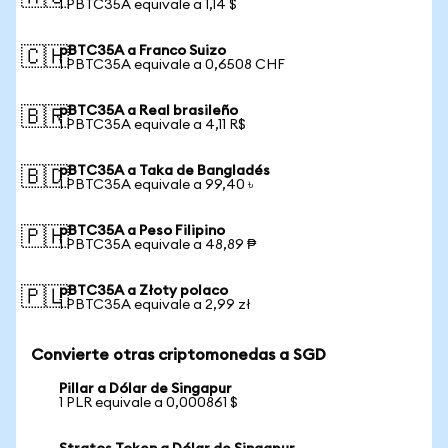
1 PBTC35A equivale a 1,14 $
pBTC35A a Franco Suizo
🇨🇭
1 PBTC35A equivale a 0,6508 CHF
pBTC35A a Real brasileño
🇧🇷
1 PBTC35A equivale a 4,11 R$
pBTC35A a Taka de Bangladés
🇧🇩
1 PBTC35A equivale a 99,40 ৳
pBTC35A a Peso Filipino
🇵🇭
1 PBTC35A equivale a 48,89 ₱
pBTC35A a Złoty polaco
🇵🇱
1 PBTC35A equivale a 2,99 zł
Convierte otras criptomonedas a SGD
Pillar a Dólar de Singapur
1 PLR equivale a 0,000861 $