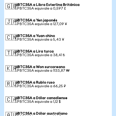
pBTC35A a Libra Esterlina Británica
🇬🇧
1 PBTC35A equivale a 0,597 £
pBTC35A a Yen japonés
🇯🇵
1 PBTC35A equivale a 127,09 ¥
pBTC35A a Yuan chino
🇨🇳
1 PBTC35A equivale a 5,43 ¥
pBTC35A a Lira turca
🇹🇷
1 PBTC35A equivale a 38,41 ₺
pBTC35A a Won surcoreano
🇰🇷
1 PBTC35A equivale a 1133,87 ₩
pBTC35A a Rublo ruso
🇷🇺
1 PBTC35A equivale a 66,25 ₽
pBTC35A a Dólar canadiense
🇨🇦
1 PBTC35A equivale a 1,12 $
pBTC35A a Dólar australiano
🇦🇺