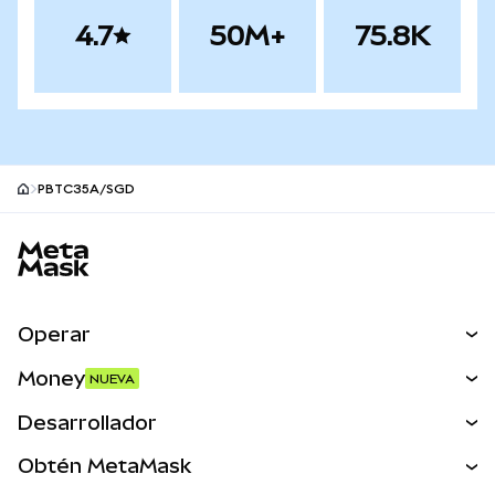
4.7
50M+
75.8K
PBTC35A/SGD
Pie de página del sitio MetaMask
Operar
Canjear
Money
NUEVA
Predecir
NUEVA
Comprar
Desarrollador
Perps
NUEVA
Tarjeta
Ver los documentos
Obtén MetaMask
Activos del mundo real
mUSD
NUEVA
Panel
Obtén Metamask