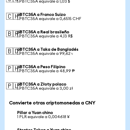
1 PBTC35A equivale a 1,03 $
pBTC35A a Franco Suizo
🇨🇭
1 PBTC35A equivale a 0,6515 CHF
pBTC35A a Real brasileño
🇧🇷
1 PBTC35A equivale a 4,13 R$
pBTC35A a Taka de Bangladés
🇧🇩
1 PBTC35A equivale a 99,62 ৳
pBTC35A a Peso Filipino
🇵🇭
1 PBTC35A equivale a 48,99 ₱
pBTC35A a Złoty polaco
🇵🇱
1 PBTC35A equivale a 3,00 zł
Convierte otras criptomonedas a CNY
Pillar a Yuan chino
1 PLR equivale a 0,004618 ¥