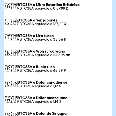
pBTC35A a Libra Esterlina Británica
🇬🇧
1 PBTC35A equivale a 0,5988 £
pBTC35A a Yen japonés
🇯🇵
1 PBTC35A equivale a 127,22 ¥
pBTC35A a Lira turca
🇹🇷
1 PBTC35A equivale a 38,36 ₺
pBTC35A a Won surcoreano
🇰🇷
1 PBTC35A equivale a 1149,39 ₩
pBTC35A a Rublo ruso
🇷🇺
1 PBTC35A equivale a 65,29 ₽
pBTC35A a Dólar canadiense
🇨🇦
1 PBTC35A equivale a 1,13 $
pBTC35A a Dólar australiano
🇦🇺
1 PBTC35A equivale a 1,14 $
pBTC35A a Dólar de Singapur
🇸🇬