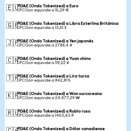
PG&E (Ondo Tokenized) a Euro
🇪🇺
1 PCGon equivale a 15,29 €
PG&E (Ondo Tokenized) a Libra Esterlina Británica
🇬🇧
1 PCGon equivale a 13,10 £
PG&E (Ondo Tokenized) a Yen japonés
🇯🇵
1 PCGon equivale a 2788,4 ¥
PG&E (Ondo Tokenized) a Yuan chino
🇨🇳
1 PCGon equivale a 119,22 ¥
PG&E (Ondo Tokenized) a Lira turca
🇹🇷
1 PCGon equivale a 842,81 ₺
PG&E (Ondo Tokenized) a Won surcoreano
🇰🇷
1 PCGon equivale a 24.877,29 ₩
PG&E (Ondo Tokenized) a Rublo ruso
🇷🇺
1 PCGon equivale a 1453,63 ₽
PG&E (Ondo Tokenized) a Dólar canadiense