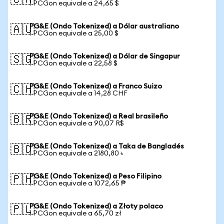
🇨🇦
1 PCGon equivale a 24,65 $
PG&E (Ondo Tokenized) a Dólar australiano
🇦🇺
1 PCGon equivale a 25,00 $
PG&E (Ondo Tokenized) a Dólar de Singapur
🇸🇬
1 PCGon equivale a 22,58 $
PG&E (Ondo Tokenized) a Franco Suizo
🇨🇭
1 PCGon equivale a 14,28 CHF
PG&E (Ondo Tokenized) a Real brasileño
🇧🇷
1 PCGon equivale a 90,07 R$
PG&E (Ondo Tokenized) a Taka de Bangladés
🇧🇩
1 PCGon equivale a 2180,80 ৳
PG&E (Ondo Tokenized) a Peso Filipino
🇵🇭
1 PCGon equivale a 1072,65 ₱
PG&E (Ondo Tokenized) a Złoty polaco
🇵🇱
1 PCGon equivale a 65,70 zł