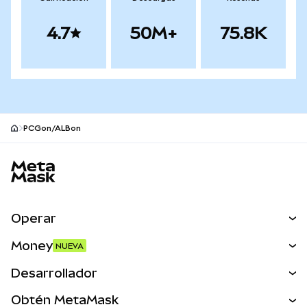
4.7
50M+
75.8K
PCGon/ALBon
Pie de página del sitio MetaMask
Operar
Canjear
Money
NUEVA
Predecir
NUEVA
Comprar
Desarrollador
Perps
NUEVA
Tarjeta
Ver los documentos
Obtén MetaMask
Activos del mundo real