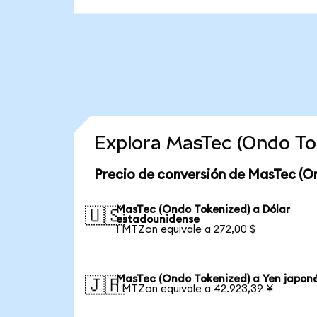
Explora MasTec (Ondo To
Precio de conversión de MasTec (O
MasTec (Ondo Tokenized) a Dólar
🇺🇸
estadounidense
1 MTZon equivale a 272,00 $
MasTec (Ondo Tokenized) a Yen japon
🇯🇵
1 MTZon equivale a 42.923,39 ¥