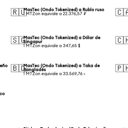
MasTec (Ondo Tokenized) a Rublo ruso
🇷🇺
🇨
1 MTZon equivale a 22.376,57 ₽
MasTec (Ondo Tokenized) a Dólar de
🇸🇬
🇨
Singapur
1 MTZon equivale a 347,65 $
leño
MasTec (Ondo Tokenized) a Taka de
🇧🇩
🇵
Bangladés
1 MTZon equivale a 33.569,76 ৳
aco