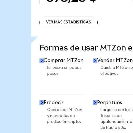
VER MÁS ESTADÍSTICAS
VER MÁS ESTADÍSTICAS
Formas de usar MTZon 
Comprar MTZon
Vender MTZon
Empieza en pocos
Cambia MTZon p
pasos.
efectivo.
Predecir
Perpetuos
Opera con MTZon
Largos o cortos 
y mercados de
tokens con
predicción cripto.
apalancamiento
de hasta 50x.