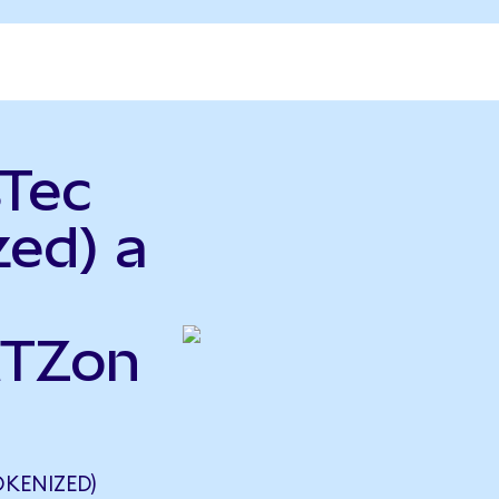
sTec
zed) a
MTZon
KENIZED)