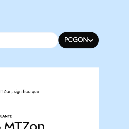
PCGON
TZon, significa que
ULANTE
6
MTZon