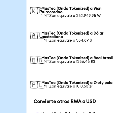
MasTec (Ondo Tokenized) a Won
🇰🇷
surcoreano
1 MTZon equivale a 382.949,95 ₩
MasTec (Ondo Tokenized) a Dólar
🇦🇺
australiano
1 MTZon equivale a 384,89 $
MasTec (Ondo Tokenized) a Real brasi
🇧🇷
1 MTZon equivale a 1386,48 R$
MasTec (Ondo Tokenized) a Złoty pol
🇵🇱
1 MTZon equivale a 1010,53 zł
Convierte otros RWA a USD