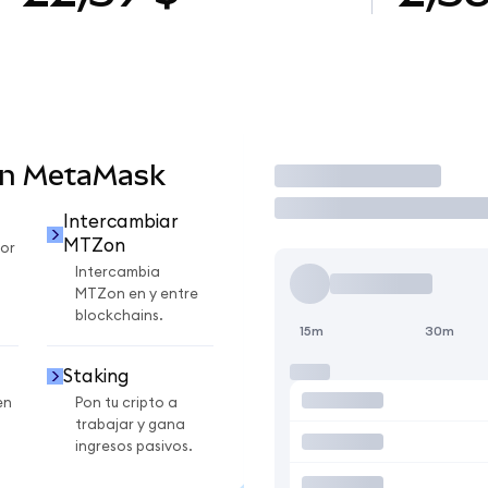
en MetaMask
Operar
Intercambiar
MTZon
or
Intercambia
MTZon en y entre
blockchains.
15m
30m
Staking
en
Pon tu cripto a
trabajar y gana
ingresos pasivos.