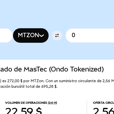
MTZON
rcado de MasTec (Ondo Tokenized)
 es 272,00 $ por MTZon. Con un suministro circulante de 2,56 M
ción bursátil total de 695,28 $.
VOLUMEN DE OPERACIONES
(24 H)
OFERTA CIRC
22,59 $
2,5