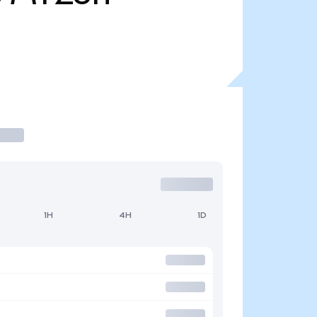
1H
4H
1D