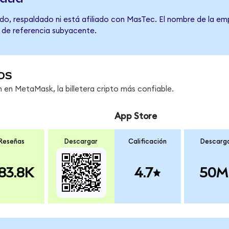
do, respaldado ni está afiliado con MasTec. El nombre de la emp
o de referencia subyacente.
os
en MetaMask, la billetera cripto más confiable.
App Store
Reseñas
Descargar
Calificación
Descarg
83.8K
4.7
50M