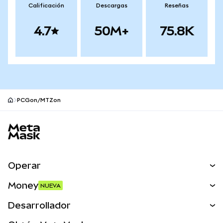
Calificación
Descargas
Reseñas
4.7
50M+
75.8K
PCGon/MTZon
Pie de página del sitio MetaMask
Operar
Canjear
Money
NUEVA
Predecir
NUEVA
Comprar
Desarrollador
Perps
NUEVA
Tarjeta
Ver los documentos