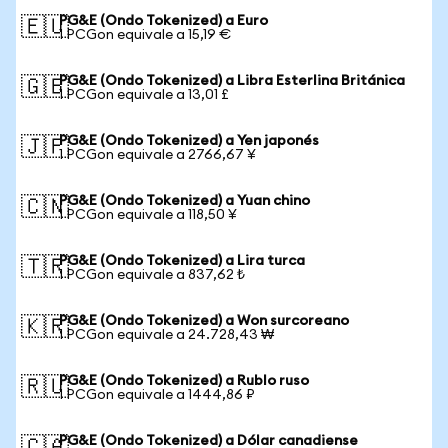
PG&E (Ondo Tokenized) a Euro
🇪🇺
1 PCGon equivale a 15,19 €
PG&E (Ondo Tokenized) a Libra Esterlina Británica
🇬🇧
1 PCGon equivale a 13,01 £
PG&E (Ondo Tokenized) a Yen japonés
🇯🇵
1 PCGon equivale a 2766,67 ¥
PG&E (Ondo Tokenized) a Yuan chino
🇨🇳
1 PCGon equivale a 118,50 ¥
PG&E (Ondo Tokenized) a Lira turca
🇹🇷
1 PCGon equivale a 837,62 ₺
PG&E (Ondo Tokenized) a Won surcoreano
🇰🇷
1 PCGon equivale a 24.728,43 ₩
PG&E (Ondo Tokenized) a Rublo ruso
🇷🇺
1 PCGon equivale a 1444,86 ₽
PG&E (Ondo Tokenized) a Dólar canadiense