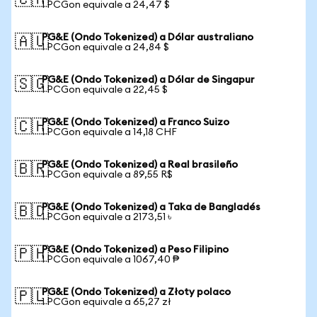
🇨🇦
1 PCGon equivale a 24,47 $
PG&E (Ondo Tokenized) a Dólar australiano
🇦🇺
1 PCGon equivale a 24,84 $
PG&E (Ondo Tokenized) a Dólar de Singapur
🇸🇬
1 PCGon equivale a 22,45 $
PG&E (Ondo Tokenized) a Franco Suizo
🇨🇭
1 PCGon equivale a 14,18 CHF
PG&E (Ondo Tokenized) a Real brasileño
🇧🇷
1 PCGon equivale a 89,55 R$
PG&E (Ondo Tokenized) a Taka de Bangladés
🇧🇩
1 PCGon equivale a 2173,51 ৳
PG&E (Ondo Tokenized) a Peso Filipino
🇵🇭
1 PCGon equivale a 1067,40 ₱
PG&E (Ondo Tokenized) a Złoty polaco
🇵🇱
1 PCGon equivale a 65,27 zł