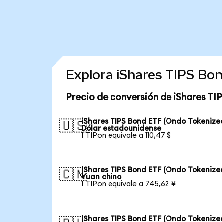
Explora iShares TIPS Bo
Precio de conversión de iShares TI
iShares TIPS Bond ETF (Ondo Tokenize
🇺🇸
Dólar estadounidense
1 TIPon equivale a 110,47 $
iShares TIPS Bond ETF (Ondo Tokenize
🇨🇳
Yuan chino
1 TIPon equivale a 745,62 ¥
iShares TIPS Bond ETF (Ondo Tokenize