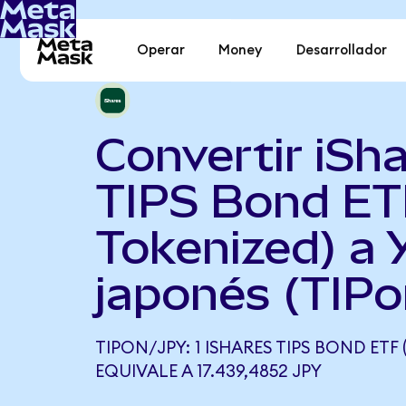
Operar
Money
Desarrollador
Convertir iSh
TIPS Bond ET
Tokenized) a 
japonés (TIPo
TIPON/JPY: 1 ISHARES TIPS BOND ET
EQUIVALE A 17.439,4852 JPY