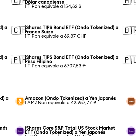
🇨🇦
🇦
Dólar canadiense
1 TIPon equivale a 154,82 $
d) a
iShares TIPS Bond ETF (Ondo Tokenized) a
🇨🇭
🇧
Franco Suizo
1 TIPon equivale a 89,37 CHF
d) a
iShares TIPS Bond ETF (Ondo Tokenized) a
🇵🇭
🇵
Peso Filipino
1 TIPon equivale a 6707,53 ₱
d) a
Amazon (Ondo Tokenized) a Yen japonés
1 AMZNon equivale a 42.987,77 ¥
onés
iShares Core S&P Total US Stock Market
ETF (Ondo Tokenized) a Yen japonés