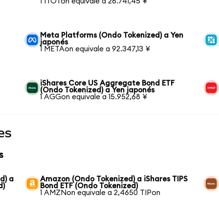
1 ITOTon equivale a 26.741,45 ¥
Meta Platforms (Ondo Tokenized) a Yen
japonés
1 METAon equivale a 92.347,13 ¥
iShares Core US Aggregate Bond ETF
(Ondo Tokenized) a Yen japonés
1 AGGon equivale a 15.952,68 ¥
es
s
d) a
Amazon (Ondo Tokenized) a iShares TIPS
d)
Bond ETF (Ondo Tokenized)
1 AMZNon equivale a 2,4650 TIPon