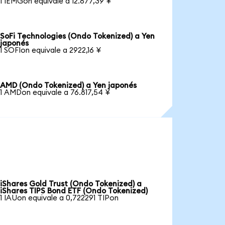
1 IEMGon equivale a 12.877,39 ¥
SoFi Technologies (Ondo Tokenized) a Yen
japonés
1 SOFIon equivale a 2922,16 ¥
AMD (Ondo Tokenized) a Yen japonés
1 AMDon equivale a 76.817,54 ¥
iShares Gold Trust (Ondo Tokenized) a
iShares TIPS Bond ETF (Ondo Tokenized)
1 IAUon equivale a 0,722291 TIPon