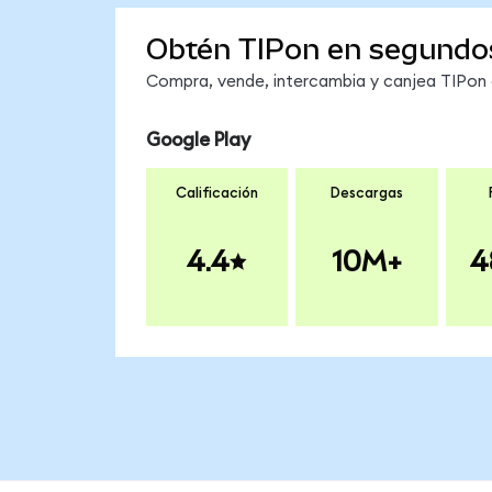
Obtén TIPon en segundo
Compra, vende, intercambia y canjea TIPon e
Google Play
Calificación
Descargas
4.4
10M+
4