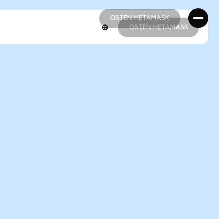
OBTÉN METAMASK
OBTÉN METAMASK
OBTÉN METAMASK
OBTÉN METAMASK