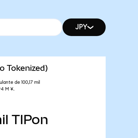
JPY
o Tokenized)
lante de 100,17 mil
94 M ¥.
il
TIPon