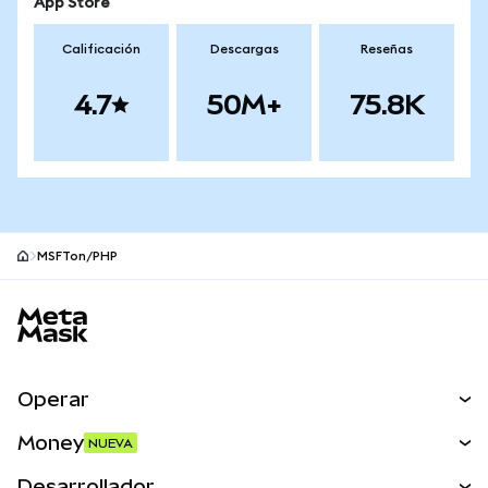
App Store
Calificación
Descargas
Reseñas
4.7
50M+
75.8K
MSFTon/PHP
Pie de página del sitio MetaMask
Operar
Canjear
Money
NUEVA
Predecir
NUEVA
Comprar
Desarrollador