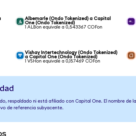
a
Albemarle (Ondo Tokenized) a Capital
One (Ondo Tokenized)
1 ALBon equivale a 0,543367 COFon
Vishay Intertechnology (Ondo Tokenized)
a Capital One (Ondo Tokenized)
1 VSHon equivale a 0,157469 COFon
idad
o, respaldado ni está afiliado con Capital One. El nombre de l
tivo de referencia subyacente.
os