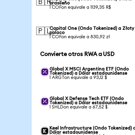
🇧🇷
brasileño
1 COFon equivale a 1139,35 R$
Capital One (Ondo Tokenized) a Złoty
🇵🇱
polaco
1 COFon equivale a 830,92 zł
Convierte otros RWA a USD
Global X MSCI Argentina ETF (Ondo
Tokenized) a Dólar estadounidense
1 ARGTon equivale a 93,12 $
Global X Defense Tech ETF (Ondo
Tokenized) a Dólar estadounidense
1 SHLDon equivale a 67,52 $
Keel Infrastructure (Ondo Tokenized) 
Dólar estadounidense