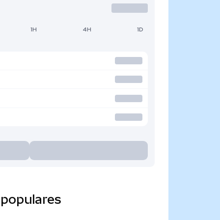
1H
4H
1D
 populares