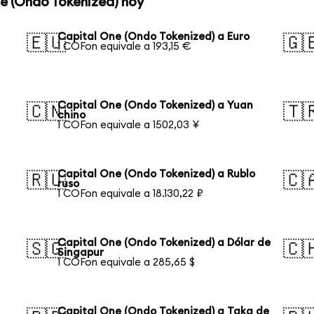
ne (Ondo Tokenized) hoy
Capital One (Ondo Tokenized) a Euro
🇪🇺
🇬
1 COFon equivale a 193,15 €
Capital One (Ondo Tokenized) a Yuan
🇨🇳
🇹
chino
1 COFon equivale a 1502,03 ¥
Capital One (Ondo Tokenized) a Rublo
🇷🇺
🇨
ruso
1 COFon equivale a 18.130,22 ₽
Capital One (Ondo Tokenized) a Dólar de
🇸🇬
🇨
Singapur
1 COFon equivale a 285,65 $
Capital One (Ondo Tokenized) a Taka de