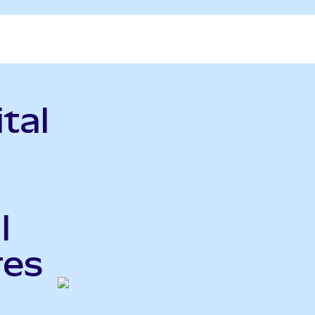
tal
l
res