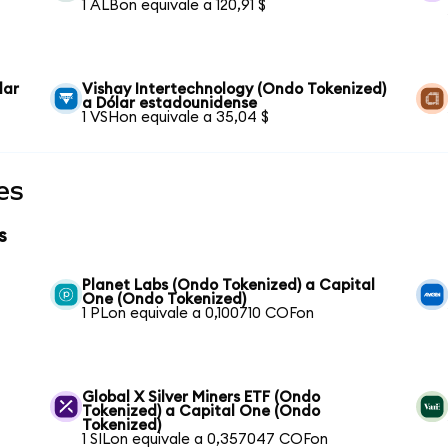
1 ALBon equivale a 120,91 $
lar
Vishay Intertechnology (Ondo Tokenized)
a Dólar estadounidense
1 VSHon equivale a 35,04 $
es
s
Planet Labs (Ondo Tokenized) a Capital
One (Ondo Tokenized)
1 PLon equivale a 0,100710 COFon
Global X Silver Miners ETF (Ondo
Tokenized) a Capital One (Ondo
Tokenized)
1 SILon equivale a 0,357047 COFon