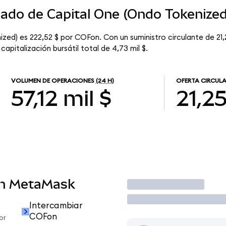
cado de Capital One (Ondo Tokenized
zed) es 222,52 $ por COFon. Con un suministro circulante de 21,
pitalización bursátil total de 4,73 mil $.
VOLUMEN DE OPERACIONES
(24 H)
OFERTA CIRCUL
57,12 mil $
21,2
en MetaMask
Operar
Intercambiar
COFon
or