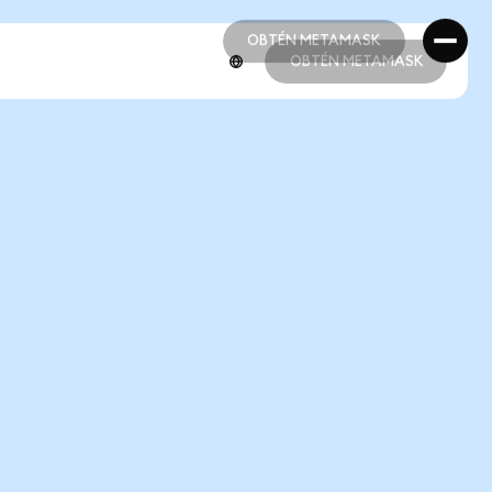
OBTÉN METAMASK
OBTÉN METAMASK
OBTÉN METAMASK
OBTÉN METAMASK