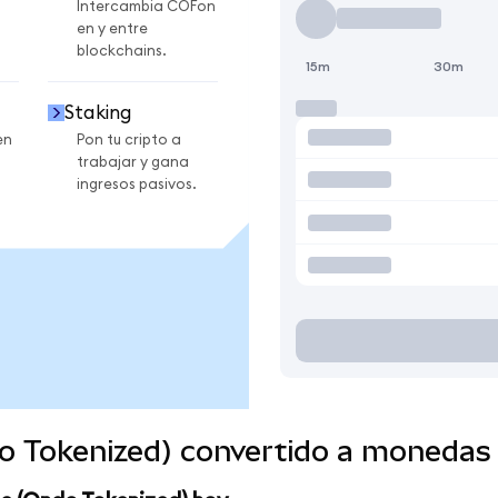
Intercambia COFon
en y entre
blockchains.
15m
30m
Staking
en
Pon tu cripto a
trabajar y gana
ingresos pasivos.
do Tokenized) convertido a monedas