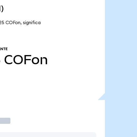
)
25 COFon, significa
ANTE
5
COFon