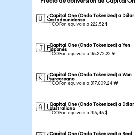
Precio de conversión de Capital O
Capital One (Ondo Tokenized) a Dólar
🇺🇸
estadounidense
1 COFon equivale a 222,52 $
Capital One (Ondo Tokenized) a Yen
🇯🇵
japonés
1 COFon equivale a 35.272,22 ¥
Capital One (Ondo Tokenized) a Won
🇰🇷
surcoreano
1 COFon equivale a 317.009,24 ₩
Capital One (Ondo Tokenized) a Dólar
🇦🇺
australiano
1 COFon equivale a 316,48 $
Capital One (Ondo Tokenized) a Real