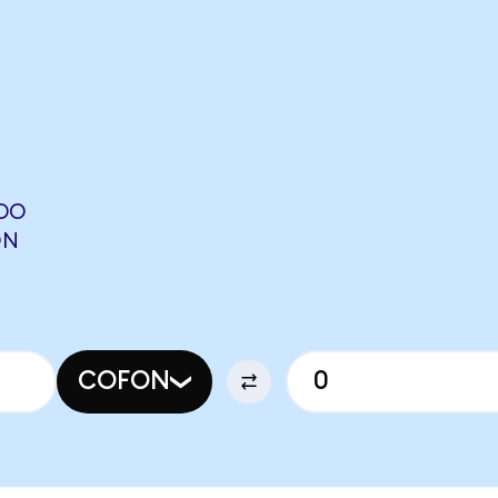
NDO
ON
COFON