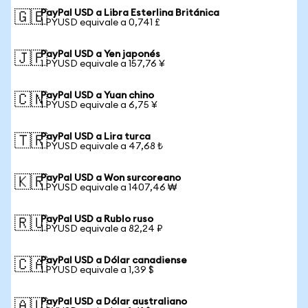
PayPal USD a Libra Esterlina Británica
🇬🇧
1 PYUSD equivale a 0,741 £
PayPal USD a Yen japonés
🇯🇵
1 PYUSD equivale a 157,76 ¥
PayPal USD a Yuan chino
🇨🇳
1 PYUSD equivale a 6,75 ¥
PayPal USD a Lira turca
🇹🇷
1 PYUSD equivale a 47,68 ₺
PayPal USD a Won surcoreano
🇰🇷
1 PYUSD equivale a 1407,46 ₩
PayPal USD a Rublo ruso
🇷🇺
1 PYUSD equivale a 82,24 ₽
PayPal USD a Dólar canadiense
🇨🇦
1 PYUSD equivale a 1,39 $
PayPal USD a Dólar australiano
🇦🇺