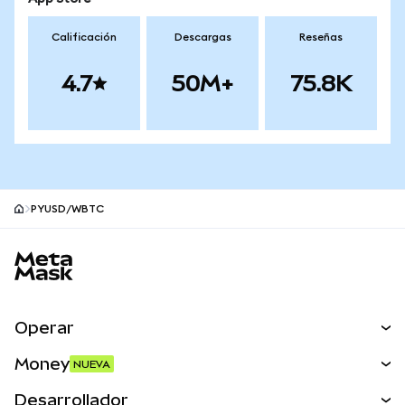
Calificación
Descargas
Reseñas
4.7
50M+
75.8K
PYUSD/WBTC
Pie de página del sitio MetaMask
Operar
Canjear
Money
NUEVA
Predecir
NUEVA
Comprar
Desarrollador