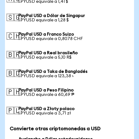
1 PYUSD equivale a 1,41 $
PayPal USD a Dólar de Singapur
🇸🇬
1 PYUSD equivale a 1,28 $
PayPal USD a Franco Suizo
🇨🇭
1 PYUSD equivale a 0,8078 CHF
PayPal USD a Real brasileño
🇧🇷
1 PYUSD equivale a 5,10 R$
PayPal USD a Taka de Bangladés
🇧🇩
1 PYUSD equivale a 123,38 ৳
PayPal USD a Peso Filipino
🇵🇭
1 PYUSD equivale a 60,69 ₱
PayPal USD a Złoty polaco
🇵🇱
1 PYUSD equivale a 3,71 zł
Convierte otras criptomonedas a USD