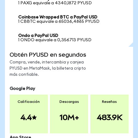
1 PAXG equivale a 4340,1872 PYUSD
Coinbase Wrapped BTC a PayPal USD
1 CBBTC equivale a 65036,4865 PYUSD
Ondo a PayPal USD
1 ONDO equivale a 0,356713 PYUSD
Obtén PYUSD en segundos
Compra, vende, intercambia y canjea
PYUSD en MetaMask, la billetera cripto
más confiable.
Google Play
Calificación
Descargas
Reseñas
4.4
10M+
483.9K
App Store