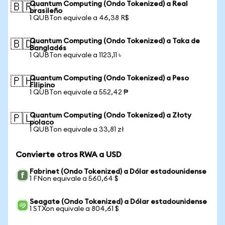
Quantum Computing (Ondo Tokenized) a Real
🇧🇷
brasileño
1 QUBTon equivale a 46,38 R$
Quantum Computing (Ondo Tokenized) a Taka de
🇧🇩
Bangladés
1 QUBTon equivale a 1123,11 ৳
Quantum Computing (Ondo Tokenized) a Peso
🇵🇭
Filipino
1 QUBTon equivale a 552,42 ₱
Quantum Computing (Ondo Tokenized) a Złoty
🇵🇱
polaco
1 QUBTon equivale a 33,81 zł
Convierte otros RWA a USD
Fabrinet (Ondo Tokenized) a Dólar estadounidense
1 FNon equivale a 560,64 $
Seagate (Ondo Tokenized) a Dólar estadounidense
1 STXon equivale a 804,61 $