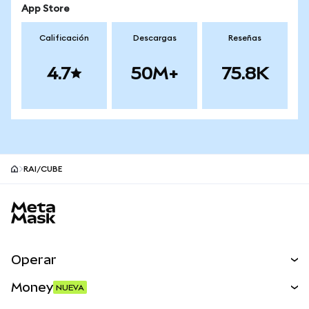
App Store
Calificación
Descargas
Reseñas
4.7
50M+
75.8K
RAI/CUBE
Pie de página del sitio MetaMask
Operar
Canjear
Money
NUEVA
Predecir
NUEVA
Comprar