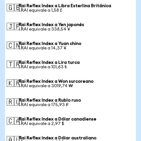
Rai Reflex Index a Libra Esterlina Británica
🇬🇧
1 RAI equivale a 1,58 £
Rai Reflex Index a Yen japonés
🇯🇵
1 RAI equivale a 338,54 ¥
Rai Reflex Index a Yuan chino
🇨🇳
1 RAI equivale a 14,37 ¥
Rai Reflex Index a Lira turca
🇹🇷
1 RAI equivale a 101,63 ₺
Rai Reflex Index a Won surcoreano
🇰🇷
1 RAI equivale a 3019,74 ₩
Rai Reflex Index a Rublo ruso
🇷🇺
1 RAI equivale a 175,93 ₽
Rai Reflex Index a Dólar canadiense
🇨🇦
1 RAI equivale a 2,97 $
Rai Reflex Index a Dólar australiano
🇦🇺