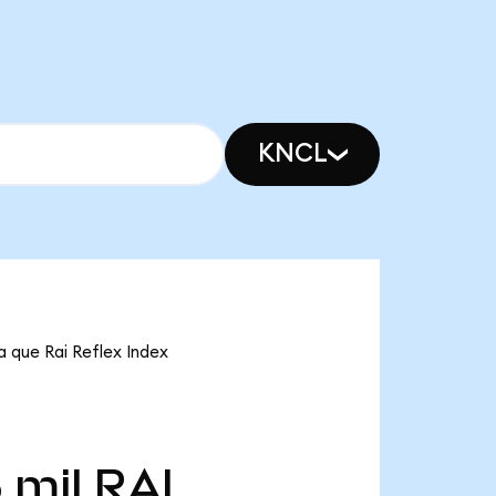
KNCL
ca que Rai Reflex Index
 mil
RAI