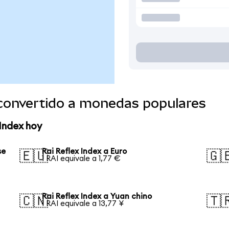
 convertido a monedas populares
 Index hoy
se
Rai Reflex Index a Euro
🇪🇺
🇬
1 RAI equivale a 1,77 €
Rai Reflex Index a Yuan chino
🇨🇳
🇹
1 RAI equivale a 13,77 ¥