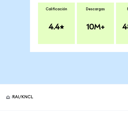
Calificación
Descargas
4.4
10M+
4
RAI/KNCL
Pie de página del sitio MetaMask