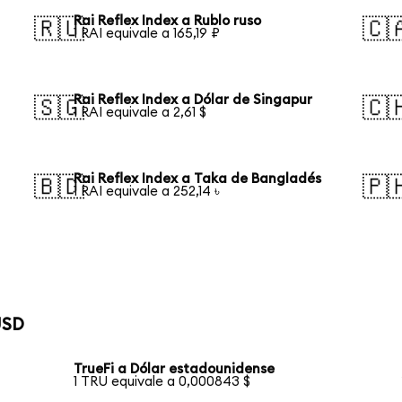
Rai Reflex Index a Rublo ruso
🇷🇺
🇨
1 RAI equivale a 165,19 ₽
Rai Reflex Index a Dólar de Singapur
🇸🇬
🇨
1 RAI equivale a 2,61 $
Rai Reflex Index a Taka de Bangladés
🇧🇩
🇵
1 RAI equivale a 252,14 ৳
USD
TrueFi a Dólar estadounidense
1 TRU equivale a 0,000843 $