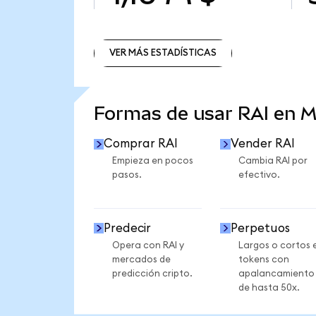
VER MÁS ESTADÍSTICAS
VER MÁS ESTADÍSTICAS
Formas de usar RAI en 
Comprar RAI
Vender RAI
Empieza en pocos
Cambia RAI por
pasos.
efectivo.
Predecir
Perpetuos
Opera con RAI y
Largos o cortos 
mercados de
tokens con
predicción cripto.
apalancamiento
de hasta 50x.