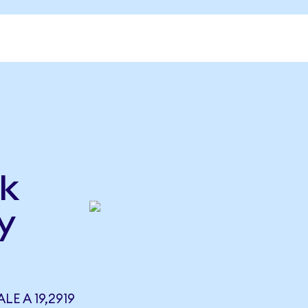
a
k
y
LE A 19,2919