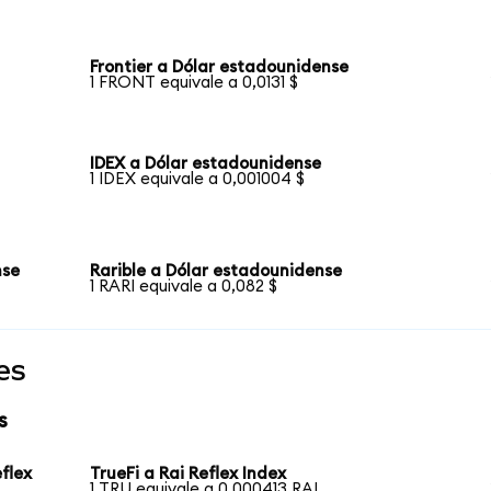
Frontier a Dólar estadounidense
1 FRONT equivale a 0,0131 $
IDEX a Dólar estadounidense
1 IDEX equivale a 0,001004 $
nse
Rarible a Dólar estadounidense
1 RARI equivale a 0,082 $
es
s
flex
TrueFi a Rai Reflex Index
1 TRU equivale a 0,000413 RAI