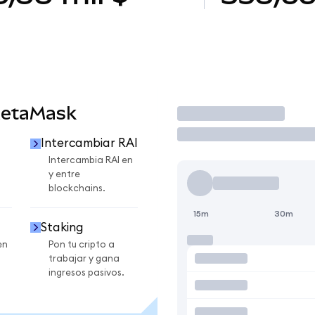
MetaMask
Operar
Intercambiar RAI
Intercambia RAI en
y entre
blockchains.
15m
30m
Staking
en
Pon tu cripto a
trabajar y gana
ingresos pasivos.