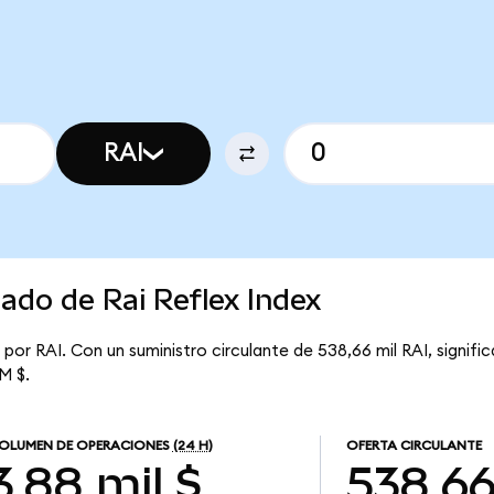
RAI
cado de Rai Reflex Index
 por RAI. Con un suministro circulante de 538,66 mil RAI, signifi
 M $.
OLUMEN DE OPERACIONES
(24 H)
OFERTA CIRCULANTE
3,88 mil $
538,66