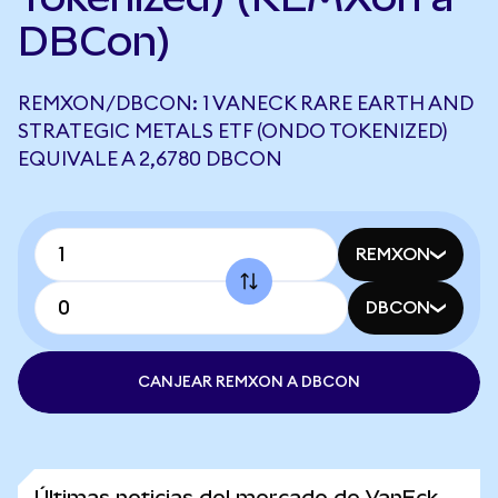
DBCon)
REMXON/DBCON: 1 VANECK RARE EARTH AND
STRATEGIC METALS ETF (ONDO TOKENIZED)
EQUIVALE A 2,6780 DBCON
REMXON
DBCON
CANJEAR REMXON A DBCON
Últimas noticias del mercado de VanEck