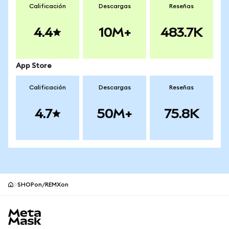
Calificación
Descargas
Reseñas
4.4
10M+
483.7K
App Store
Calificación
Descargas
Reseñas
4.7
50M+
75.8K
SHOPon/REMXon
Pie de página del sitio MetaMask