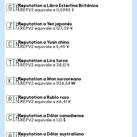
Reputation a Libra Esterlina Británica
🇬🇧
1 REPV2 equivale a 0,5983 £
Reputation a Yen japonés
🇯🇵
1 REPV2 equivale a 127,39 ¥
Reputation a Yuan chino
🇨🇳
1 REPV2 equivale a 5,45 ¥
Reputation a Lira turca
🇹🇷
1 REPV2 equivale a 38,51 ₺
Reputation a Won surcoreano
🇰🇷
1 REPV2 equivale a 1136,58 ₩
Reputation a Rublo ruso
🇷🇺
1 REPV2 equivale a 66,41 ₽
Reputation a Dólar canadiense
🇨🇦
1 REPV2 equivale a 1,13 $
Reputation a Dólar australiano
🇦🇺