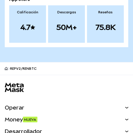
Calificación
Descargas
Reseñas
4.7
50M+
75.8K
REPV2/RENBTC
Pie de página del sitio MetaMask
Operar
Canjear
Money
NUEVA
Predecir
NUEVA
Comprar
Desarrollador