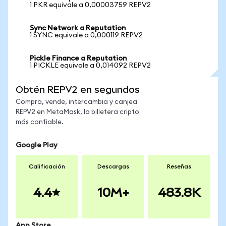
1 PKR equivale a 0,00003759 REPV2
Sync Network a Reputation
1 SYNC equivale a 0,000119 REPV2
Pickle Finance a Reputation
1 PICKLE equivale a 0,014092 REPV2
Obtén REPV2 en segundos
Compra, vende, intercambia y canjea
REPV2 en MetaMask, la billetera cripto
más confiable.
Google Play
Calificación
Descargas
Reseñas
4.4
10M+
483.8K
App Store