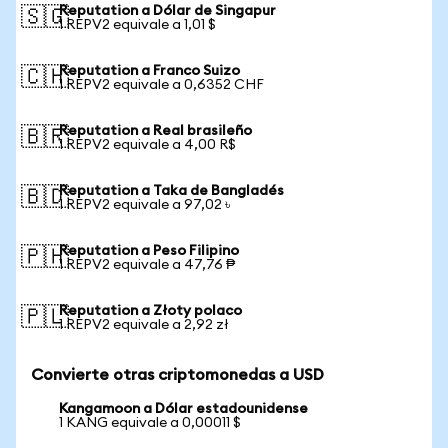
Reputation a Dólar de Singapur
🇸🇬
1 REPV2 equivale a 1,01 $
Reputation a Franco Suizo
🇨🇭
1 REPV2 equivale a 0,6352 CHF
Reputation a Real brasileño
🇧🇷
1 REPV2 equivale a 4,00 R$
Reputation a Taka de Bangladés
🇧🇩
1 REPV2 equivale a 97,02 ৳
Reputation a Peso Filipino
🇵🇭
1 REPV2 equivale a 47,76 ₱
Reputation a Złoty polaco
🇵🇱
1 REPV2 equivale a 2,92 zł
Convierte otras criptomonedas a USD
Kangamoon a Dólar estadounidense
1 KANG equivale a 0,00011 $