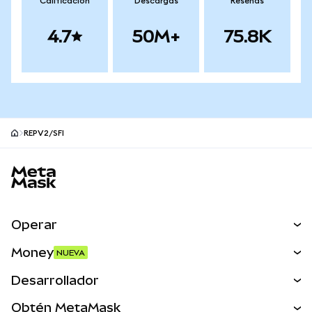
Calificación
Descargas
Reseñas
4.7
50M+
75.8K
REPV2/SFI
Pie de página del sitio MetaMask
Operar
Canjear
Money
NUEVA
Predecir
NUEVA
Comprar
Desarrollador
Perps
NUEVA
Tarjeta
Ver los documentos
Obtén MetaMask