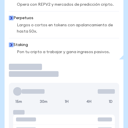
Opera con REPV2 y mercados de predicción cripto.
Perpetuos
Largos o cortos en tokens con apalancamiento de
hasta 50x.
Staking
Pon tu cripto a trabajar y gana ingresos pasivos.
Operar
15m
30m
1H
4H
1D