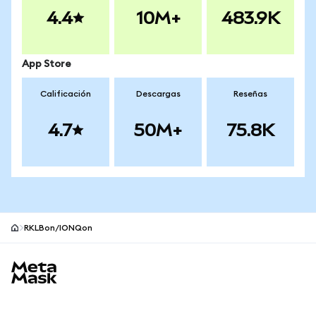
4.4
10M+
483.9K
App Store
Calificación
Descargas
Reseñas
4.7
50M+
75.8K
RKLBon/IONQon
Pie de página del sitio MetaMask