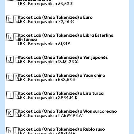
1 RKLBon equivale a 83,53 $
Rocket Lab (Ondo Tokenized) a Euro
🇪🇺
1 RKLBon equivale a 72,26 €
Rocket Lab (Ondo Tokenized) a Libra Esterlina
🇬🇧
Británica
1 RKLBon equivale a 61,91 £
Rocket Lab (Ondo Tokenized) a Yen japonés
🇯🇵
1 RKLBon equivale a 13.181,33 ¥
Rocket Lab (Ondo Tokenized) a Yuan chino
🇨🇳
1 RKLBon equivale a 563,58 ¥
Rocket Lab (Ondo Tokenized) a Lira turca
🇹🇷
1 RKLBon equivale a 3984,14 ₺
Rocket Lab (Ondo Tokenized) a Won surcoreano
🇰🇷
1 RKLBon equivale a 117.599,98 ₩
Rocket Lab (Ondo Tokenized) a Rublo ruso
🇷🇺
1 RKLBon equivale a 6871,61 ₽