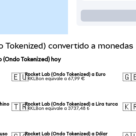
o Tokenized) convertido a monedas
b (Ondo Tokenized) hoy
Rocket Lab (Ondo Tokenized) a Euro
🇪🇺
🇬
1 RKLBon equivale a 67,99 €
hino
Rocket Lab (Ondo Tokenized) a Lira turca
🇹🇷
🇰
1 RKLBon equivale a 3737,48 ₺
ruso
Rocket Lab (Ondo Tokenized) a Dólar