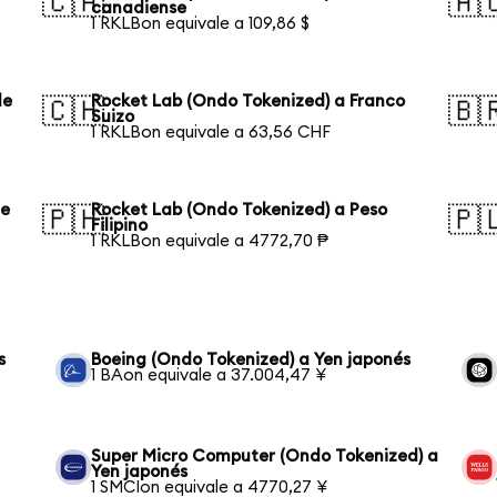
🇨🇦
🇦
canadiense
1 RKLBon equivale a 109,86 $
de
Rocket Lab (Ondo Tokenized) a Franco
🇨🇭
🇧
Suizo
1 RKLBon equivale a 63,56 CHF
de
Rocket Lab (Ondo Tokenized) a Peso
🇵🇭
🇵
Filipino
1 RKLBon equivale a 4772,70 ₱
s
Boeing (Ondo Tokenized) a Yen japonés
1 BAon equivale a 37.004,47 ¥
Super Micro Computer (Ondo Tokenized) a
Yen japonés
1 SMCIon equivale a 4770,27 ¥