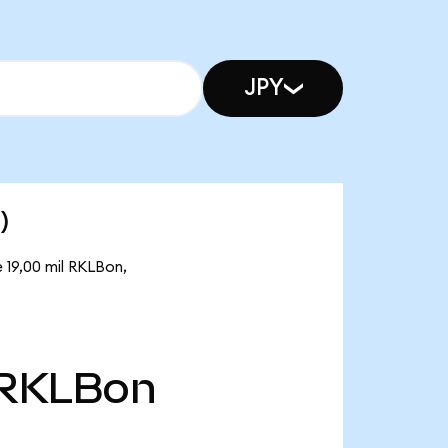
JPY
)
 19,00 mil RKLBon,
RKLBon