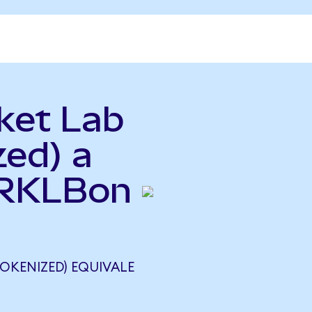
ket Lab
zed) a
(RKLBon
OKENIZED) EQUIVALE