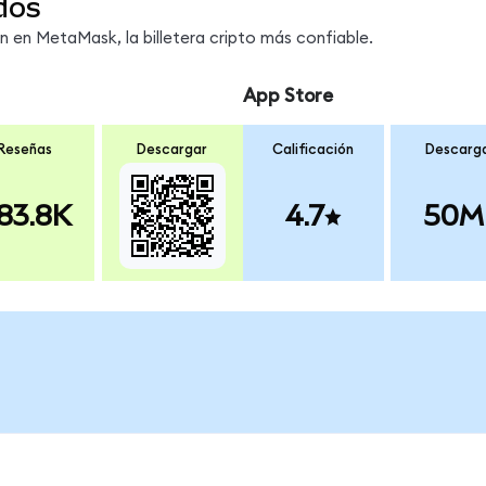
dos
en MetaMask, la billetera cripto más confiable.
App Store
Reseñas
Descargar
Calificación
Descarg
83.8K
4.7
50M