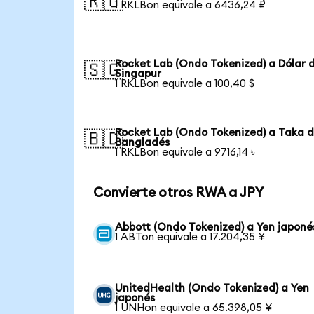
🇷🇺
1 RKLBon equivale a 6436,24 ₽
Rocket Lab (Ondo Tokenized) a Dólar 
🇸🇬
Singapur
1 RKLBon equivale a 100,40 $
Rocket Lab (Ondo Tokenized) a Taka 
🇧🇩
Bangladés
1 RKLBon equivale a 9716,14 ৳
Convierte otros RWA a JPY
Abbott (Ondo Tokenized) a Yen japoné
1 ABTon equivale a 17.204,35 ¥
UnitedHealth (Ondo Tokenized) a Yen
japonés
1 UNHon equivale a 65.398,05 ¥