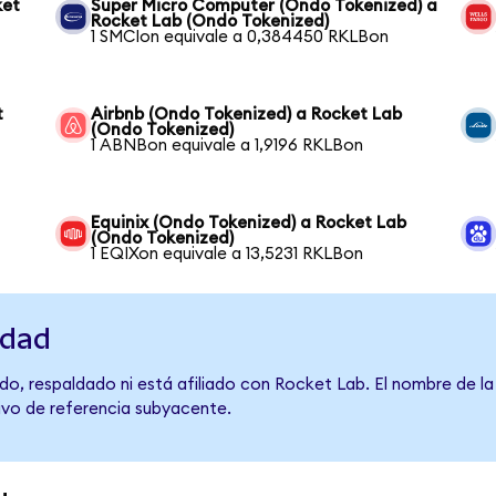
ket
Super Micro Computer (Ondo Tokenized) a
Rocket Lab (Ondo Tokenized)
1 SMCIon equivale a 0,384450 RKLBon
t
Airbnb (Ondo Tokenized) a Rocket Lab
(Ondo Tokenized)
1 ABNBon equivale a 1,9196 RKLBon
Equinix (Ondo Tokenized) a Rocket Lab
(Ondo Tokenized)
1 EQIXon equivale a 13,5231 RKLBon
idad
do, respaldado ni está afiliado con Rocket Lab. El nombre de la
tivo de referencia subyacente.