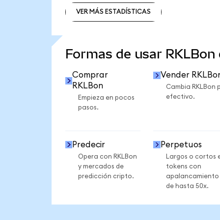
VER MÁS ESTADÍSTICAS
VER MÁS ESTADÍSTICAS
Formas de usar RKLBon
Comprar
Vender RKLBo
RKLBon
Cambia RKLBon 
efectivo.
Empieza en pocos
pasos.
Predecir
Perpetuos
Opera con RKLBon
Largos o cortos 
y mercados de
tokens con
predicción cripto.
apalancamiento
de hasta 50x.