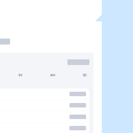
1H
4H
1D