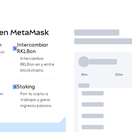
 en MetaMask
Operar
n
Intercambiar
RKLBon
por
Intercambia
RKLBon en y entre
blockchains.
15m
30m
Staking
en
Pon tu cripto a
trabajar y gana
ingresos pasivos.