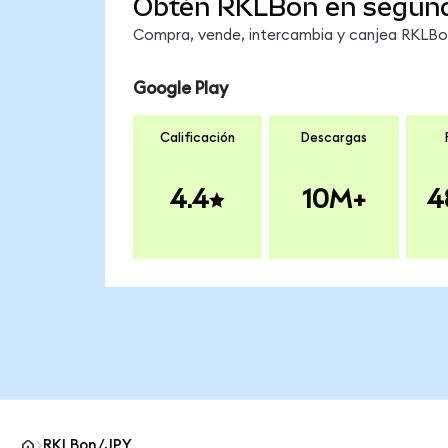
Obtén RKLBon en segun
Compra, vende, intercambia y canjea RKLBon 
Google Play
Calificación
Descargas
4.4
10M+
4
RKLBon/JPY