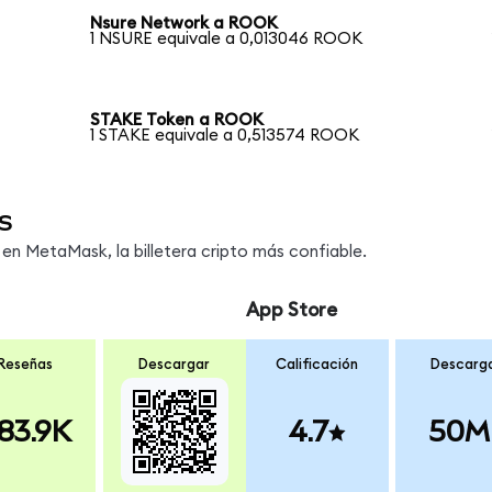
Nsure Network a ROOK
1 NSURE equivale a 0,013046 ROOK
STAKE Token a ROOK
1 STAKE equivale a 0,513574 ROOK
s
n MetaMask, la billetera cripto más confiable.
App Store
Reseñas
Descargar
Calificación
Descarg
83.9K
4.7
50M