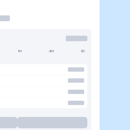
1H
4H
1D