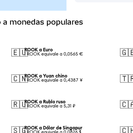
o a monedas populares
ROOK a Euro
🇪🇺
🇬
1 ROOK equivale a 0,0565 €
ROOK a Yuan chino
🇨🇳
🇹
1 ROOK equivale a 0,4387 ¥
ROOK a Rublo ruso
🇷🇺
🇨
1 ROOK equivale a 5,31 ₽
ROOK a Dólar de Singapur
🇸🇬
🇨
1 ROOK equivale a 0,0826 $