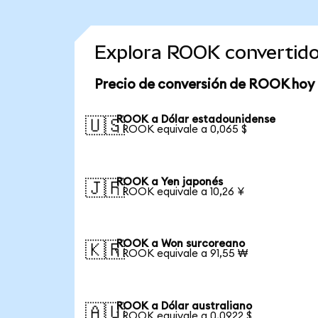
Explora ROOK convertid
Precio de conversión de ROOK hoy
ROOK a Dólar estadounidense
🇺🇸
1 ROOK equivale a 0,065 $
ROOK a Yen japonés
🇯🇵
1 ROOK equivale a 10,26 ¥
ROOK a Won surcoreano
🇰🇷
1 ROOK equivale a 91,55 ₩
ROOK a Dólar australiano
🇦🇺
1 ROOK equivale a 0,0922 $