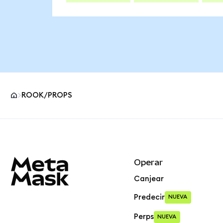
ROOK/PROPS
Pie de página del sitio MetaMask
Operar
Canjear
Predecir
NUEVA
Perps
NUEVA