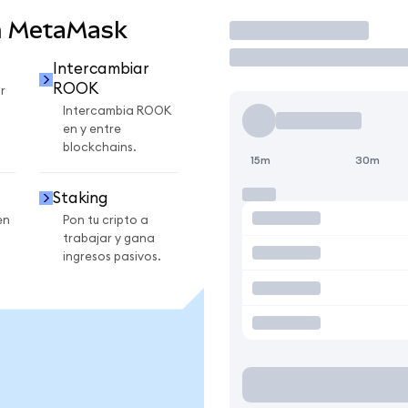
n MetaMask
Operar
Intercambiar
ROOK
r
Intercambia ROOK
en y entre
blockchains.
15m
30m
Staking
en
Pon tu cripto a
trabajar y gana
ingresos pasivos.