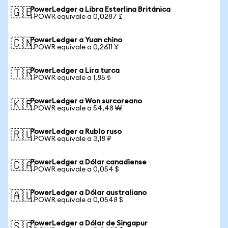
PowerLedger a Libra Esterlina Británica
🇬🇧
1 POWR equivale a 0,0287 £
PowerLedger a Yuan chino
🇨🇳
1 POWR equivale a 0,2611 ¥
PowerLedger a Lira turca
🇹🇷
1 POWR equivale a 1,85 ₺
PowerLedger a Won surcoreano
🇰🇷
1 POWR equivale a 54,48 ₩
PowerLedger a Rublo ruso
🇷🇺
1 POWR equivale a 3,18 ₽
PowerLedger a Dólar canadiense
🇨🇦
1 POWR equivale a 0,054 $
PowerLedger a Dólar australiano
🇦🇺
1 POWR equivale a 0,0548 $
PowerLedger a Dólar de Singapur
🇸🇬