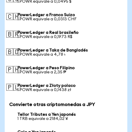
1 POWR equivale a 0,0495 $
PowerLedger a Franco Suizo
🇨🇭
1 POWR equivale a 0,0313 CHF
PowerLedger a Real brasileño
🇧🇷
1 POWR equivale a 0,1973 R$
PowerLedger a Taka de Bangladés
🇧🇩
1 POWR equivale a 4,78 ৳
PowerLedger a Peso Filipino
🇵🇭
1 POWR equivale a 2,35 ₱
PowerLedger a Złoty polaco
🇵🇱
1 POWR equivale a 0,1438 zł
Convierte otras criptomonedas a JPY
Tellor Tributes a Yen japonés
1 TRB equivale a 2184,02 ¥