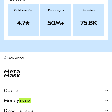
Calificación
Descargas
Reseñas
4.7
50M+
75.8K
SAI/WNXM
Pie de página del sitio MetaMask
Operar
Canjear
Money
NUEVA
Predecir
NUEVA
Comprar
Desarrollador