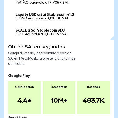
1 WTAO equivale a 19,7059 SAI
Liquity USD a Sai Stablecoin v1.0
1 LUSD equivale a 0,100100 SAI
SKALE a Sai Stablecoin v1.0
1 SKL equivale a 0,000362 SAI
Obtén SAI en segundos
Compra, vende, intercambia y canjea
SAI en MetaMask, la billetera cripto más
confiable.
Google Play
Calificación
Descargas
Reseñas
4.4
10M+
483.7K
App Store