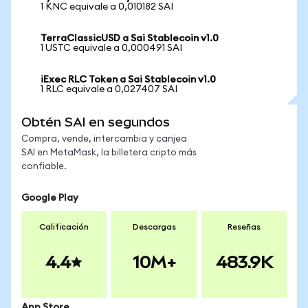
1 KNC equivale a 0,010182 SAI
TerraClassicUSD a Sai Stablecoin v1.0
1 USTC equivale a 0,000491 SAI
iExec RLC Token a Sai Stablecoin v1.0
1 RLC equivale a 0,027407 SAI
Obtén SAI en segundos
Compra, vende, intercambia y canjea
SAI en MetaMask, la billetera cripto más
confiable.
Google Play
Calificación
Descargas
Reseñas
4.4
10M+
483.9K
App Store