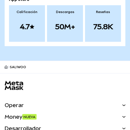
Calificación
Descargas
Reseñas
4.7
50M+
75.8K
SAI/WOO
Pie de página del sitio MetaMask
Operar
Canjear
Money
NUEVA
Predecir
NUEVA
Comprar
Desarrollador