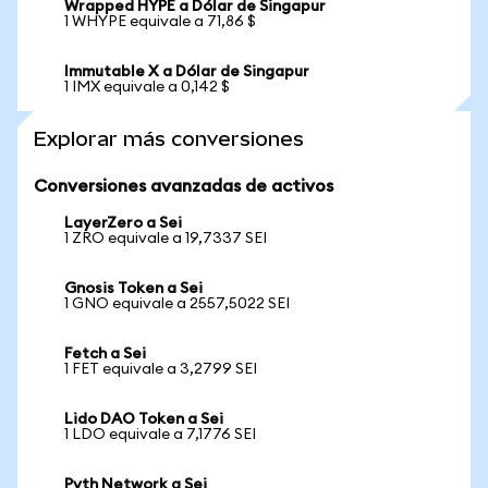
Wrapped HYPE a Dólar de Singapur
1 WHYPE equivale a 71,86 $
Immutable X a Dólar de Singapur
1 IMX equivale a 0,142 $
Explorar más conversiones
Conversiones avanzadas de activos
LayerZero a Sei
1 ZRO equivale a 19,7337 SEI
Gnosis Token a Sei
1 GNO equivale a 2557,5022 SEI
Fetch a Sei
1 FET equivale a 3,2799 SEI
Lido DAO Token a Sei
1 LDO equivale a 7,1776 SEI
Pyth Network a Sei