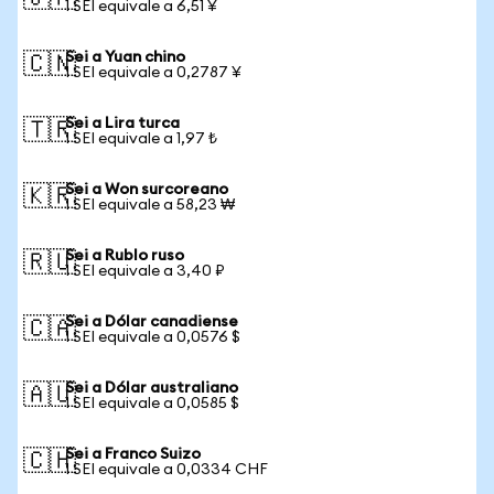
1 SEI equivale a 6,51 ¥
Sei a Yuan chino
🇨🇳
1 SEI equivale a 0,2787 ¥
Sei a Lira turca
🇹🇷
1 SEI equivale a 1,97 ₺
Sei a Won surcoreano
🇰🇷
1 SEI equivale a 58,23 ₩
Sei a Rublo ruso
🇷🇺
1 SEI equivale a 3,40 ₽
Sei a Dólar canadiense
🇨🇦
1 SEI equivale a 0,0576 $
Sei a Dólar australiano
🇦🇺
1 SEI equivale a 0,0585 $
Sei a Franco Suizo
🇨🇭
1 SEI equivale a 0,0334 CHF