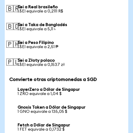
Sei a Real brasileño
🇧🇷
1 SEI equivale a 0,2111 R$
Sei a Taka de Bangladés
🇧🇩
1 SEI equivale a 5,11 ৳
Sei a Peso Filipino
🇵🇭
1 SEI equivale a 2,51 ₱
Sei a Złoty polaco
🇵🇱
1 SEI equivale a 0,1537 zł
Convierte otras criptomonedas a SGD
LayerZero a Dólar de Singapur
1 ZRO equivale a 1,04 $
Gnosis Token a Dólar de Singapur
1 GNO equivale a 135,05 $
Fetch a Dólar de Singapur
1 FET equivale a 0,1732 $