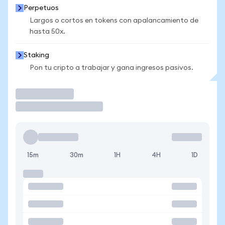
Perpetuos
Largos o cortos en tokens con apalancamiento de
hasta 50x.
Staking
Pon tu cripto a trabajar y gana ingresos pasivos.
Operar
15m
30m
1H
4H
1D