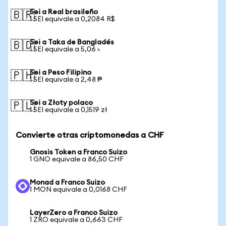
Sei a Real brasileño
🇧🇷
1 SEI equivale a 0,2084 R$
Sei a Taka de Bangladés
🇧🇩
1 SEI equivale a 5,06 ৳
Sei a Peso Filipino
🇵🇭
1 SEI equivale a 2,48 ₱
Sei a Złoty polaco
🇵🇱
1 SEI equivale a 0,1519 zł
Convierte otras criptomonedas a CHF
Gnosis Token a Franco Suizo
1 GNO equivale a 86,50 CHF
Monad a Franco Suizo
1 MON equivale a 0,0168 CHF
LayerZero a Franco Suizo
1 ZRO equivale a 0,663 CHF