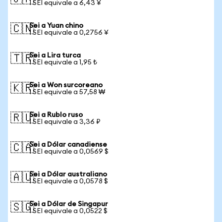
1 SEI equivale a 6,43 ¥
Sei a Yuan chino
🇨🇳
1 SEI equivale a 0,2756 ¥
Sei a Lira turca
🇹🇷
1 SEI equivale a 1,95 ₺
Sei a Won surcoreano
🇰🇷
1 SEI equivale a 57,58 ₩
Sei a Rublo ruso
🇷🇺
1 SEI equivale a 3,36 ₽
Sei a Dólar canadiense
🇨🇦
1 SEI equivale a 0,0569 $
Sei a Dólar australiano
🇦🇺
1 SEI equivale a 0,0578 $
Sei a Dólar de Singapur
🇸🇬
1 SEI equivale a 0,0522 $