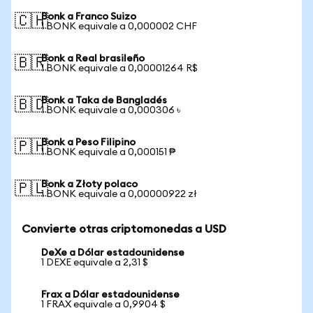
Bonk a Franco Suizo
🇨🇭
1 BONK equivale a 0,000002 CHF
Bonk a Real brasileño
🇧🇷
1 BONK equivale a 0,00001264 R$
Bonk a Taka de Bangladés
🇧🇩
1 BONK equivale a 0,000306 ৳
Bonk a Peso Filipino
🇵🇭
1 BONK equivale a 0,000151 ₱
Bonk a Złoty polaco
🇵🇱
1 BONK equivale a 0,00000922 zł
Convierte otras criptomonedas a USD
DeXe a Dólar estadounidense
1 DEXE equivale a 2,31 $
Frax a Dólar estadounidense
1 FRAX equivale a 0,9904 $