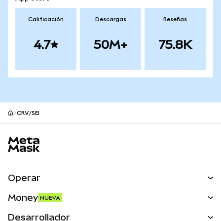
Calificación
Descargas
Reseñas
4.7
50M+
75.8K
CRV/SEI
Pie de página del sitio MetaMask
Operar
Canjear
Money
NUEVA
Predecir
NUEVA
Comprar
Desarrollador