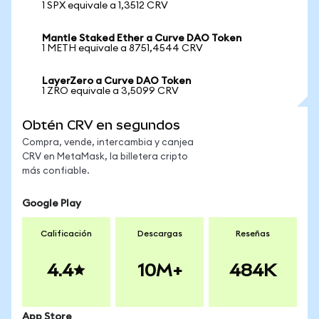
1 SPX equivale a 1,3512 CRV
Mantle Staked Ether a Curve DAO Token
1 METH equivale a 8751,4544 CRV
LayerZero a Curve DAO Token
1 ZRO equivale a 3,5099 CRV
Obtén CRV en segundos
Compra, vende, intercambia y canjea
CRV en MetaMask, la billetera cripto
más confiable.
Google Play
Calificación
Descargas
Reseñas
4.4
10M+
484K
App Store