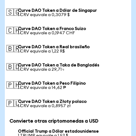
Curve DAO Token a Dólar de Singapur
🇸🇬
1 CRV equivale a 0,3079 $
Curve DAO Token a Franco Suizo
🇨🇭
1 CRV equivale a 0,1947 CHF
Curve DAO Token a Real brasileño
🇧🇷
1 CRV equivale a 1,22 R$
Curve DAO Token a Taka de Bangladés
🇧🇩
1 CRV equivale a 29,71 ৳
Curve DAO Token a Peso Filipino
🇵🇭
1 CRV equivale a 14,62 ₱
Curve DAO Token a Złoty polaco
🇵🇱
1 CRV equivale a 0,8957 zł
Convierte otras criptomonedas a USD
Official Trump a Dólar estadounidense
1 TRUMP equivale a 1,52 $