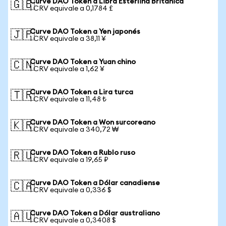
Curve DAO Token a Libra Esterlina Británica
🇬🇧
1 CRV equivale a 0,1784 £
Curve DAO Token a Yen japonés
🇯🇵
1 CRV equivale a 38,11 ¥
Curve DAO Token a Yuan chino
🇨🇳
1 CRV equivale a 1,62 ¥
Curve DAO Token a Lira turca
🇹🇷
1 CRV equivale a 11,48 ₺
Curve DAO Token a Won surcoreano
🇰🇷
1 CRV equivale a 340,72 ₩
Curve DAO Token a Rublo ruso
🇷🇺
1 CRV equivale a 19,65 ₽
Curve DAO Token a Dólar canadiense
🇨🇦
1 CRV equivale a 0,336 $
Curve DAO Token a Dólar australiano
🇦🇺
1 CRV equivale a 0,3408 $