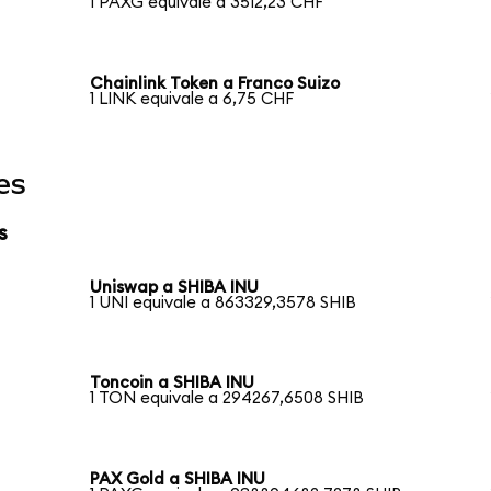
1 PAXG equivale a 3512,23 CHF
Chainlink Token a Franco Suizo
1 LINK equivale a 6,75 CHF
es
s
Uniswap a SHIBA INU
1 UNI equivale a 863329,3578 SHIB
Toncoin a SHIBA INU
1 TON equivale a 294267,6508 SHIB
PAX Gold a SHIBA INU