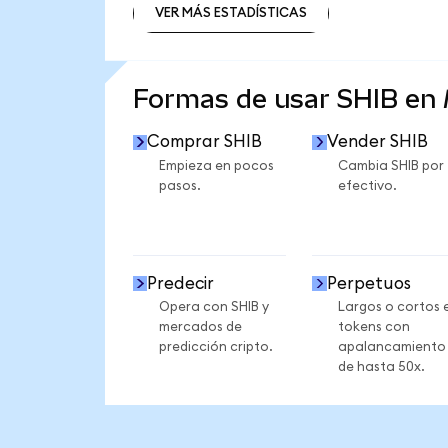
VER MÁS ESTADÍSTICAS
VER MÁS ESTADÍSTICAS
Formas de usar SHIB en
Comprar SHIB
Vender SHIB
Empieza en pocos
Cambia SHIB por
pasos.
efectivo.
Predecir
Perpetuos
Opera con SHIB y
Largos o cortos 
mercados de
tokens con
predicción cripto.
apalancamiento
de hasta 50x.