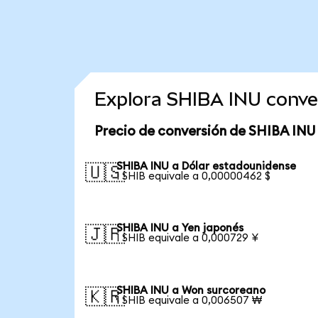
Explora SHIBA INU conve
Precio de conversión de SHIBA INU
SHIBA INU a Dólar estadounidense
🇺🇸
1 SHIB equivale a 0,00000462 $
SHIBA INU a Yen japonés
🇯🇵
1 SHIB equivale a 0,000729 ¥
SHIBA INU a Won surcoreano
🇰🇷
1 SHIB equivale a 0,006507 ₩