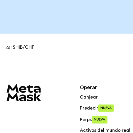
SHIB/CHF
Pie de página del sitio MetaMask
Operar
Canjear
Predecir
NUEVA
Perps
NUEVA
Activos del mundo real