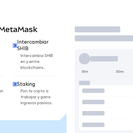
 MetaMask
Operar
Intercambiar
SHIB
Intercambia SHIB
en y entre
blockchains.
15m
30m
Staking
en
Pon tu cripto a
trabajar y gana
ingresos pasivos.