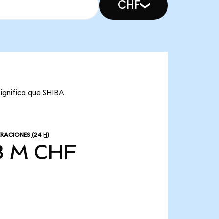
CHF
significa que SHIBA
ERACIONES
(24 H)
8 M CHF