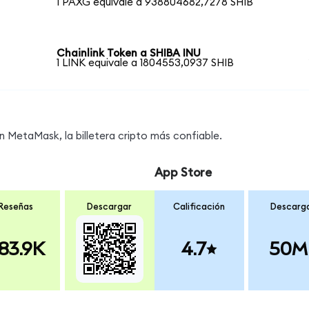
1 PAXG equivale a 938804682,7278 SHIB
Chainlink Token a SHIBA INU
1 LINK equivale a 1804553,0937 SHIB
 MetaMask, la billetera cripto más confiable.
App Store
Reseñas
Descargar
Calificación
Descarg
83.9K
4.7
50M