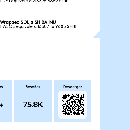
1 DAI equivale a 216325,8869 SHIB
Wrapped SOL a SHIBA INU
1 WSOL equivale a 16507116,9685 SHIB
as
Reseñas
Descargar
+
75.8K