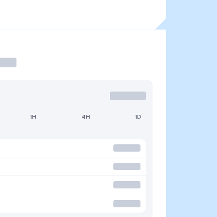
1H
4H
1D