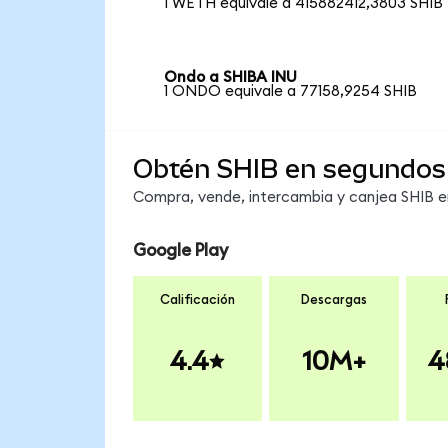
1 WETH equivale a 415882412,3803 SHIB
Ondo a SHIBA INU
1 ONDO equivale a 77158,9254 SHIB
Obtén SHIB en segundos
Compra, vende, intercambia y canjea SHIB en
Google Play
Calificación
Descargas
4.4
10M+
4