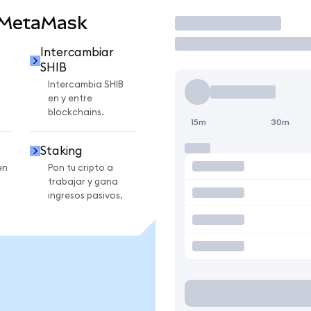
 MetaMask
Operar
Intercambiar
SHIB
Intercambia SHIB
en y entre
blockchains.
15m
30m
Staking
en
Pon tu cripto a
trabajar y gana
ingresos pasivos.