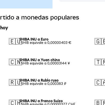
rtido a monedas populares
 hoy
SHIBA INU a Euro
🇪🇺
🇬
1 SHIB equivale a 0,00000403 €
SHIBA INU a Yuan chino
🇨🇳
🇹
1 SHIB equivale a 0,00003144 ¥
SHIBA INU a Rublo ruso
🇷🇺
🇨
1 SHIB equivale a 0,000383 ₽
SHIBA INU a Franco Suizo
🇨🇭
🇧
1 SHIB equivale a 0,00000377 CHF