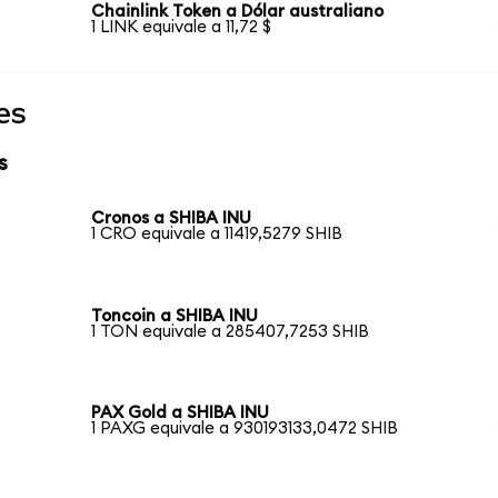
Chainlink Token a Dólar australiano
1 LINK equivale a 11,72 $
es
s
Cronos a SHIBA INU
1 CRO equivale a 11419,5279 SHIB
Toncoin a SHIBA INU
1 TON equivale a 285407,7253 SHIB
PAX Gold a SHIBA INU
1 PAXG equivale a 930193133,0472 SHIB