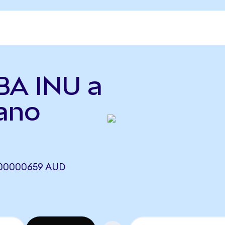
BA INU a
iano
,00000659 AUD