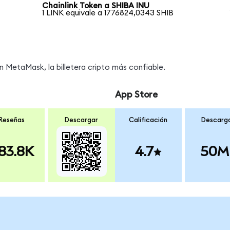
Chainlink Token a SHIBA INU
1 LINK equivale a 1776824,0343 SHIB
 MetaMask, la billetera cripto más confiable.
App Store
Reseñas
Descargar
Calificación
Descarg
83.8K
4.7
50M