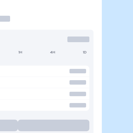
1H
4H
1D