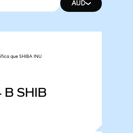
AUD
nifica que SHIBA INU
4 B
SHIB