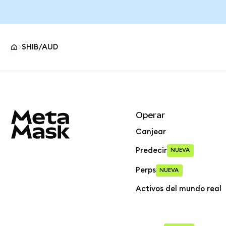
SHIB/AUD
Pie de página del sitio MetaMask
Operar
Canjear
Predecir
NUEVA
Perps
NUEVA
Activos del mundo real