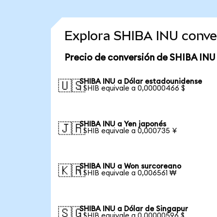
Explora SHIBA INU conve
Precio de conversión de SHIBA INU
SHIBA INU a Dólar estadounidense
🇺🇸
1 SHIB equivale a 0,00000466 $
SHIBA INU a Yen japonés
🇯🇵
1 SHIB equivale a 0,000735 ¥
SHIBA INU a Won surcoreano
🇰🇷
1 SHIB equivale a 0,006561 ₩
SHIBA INU a Dólar de Singapur
🇸🇬
1 SHIB equivale a 0,00000596 $