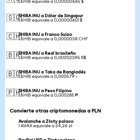
1 SHIB equivale a 0,00000665 $
SHIBA INU a Dólar de Singapur
🇸🇬
1 SHIB equivale a 0,00000601 $
SHIBA INU a Franco Suizo
🇨🇭
1 SHIB equivale a 0,0000038 CHF
SHIBA INU a Real brasileño
🇧🇷
1 SHIB equivale a 0,00002395 R$
SHIBA INU a Taka de Bangladés
🇧🇩
1 SHIB equivale a 0,000579 ৳
SHIBA INU a Peso Filipino
🇵🇭
1 SHIB equivale a 0,000285 ₱
Convierte otras criptomonedas a PLN
Avalanche a Złoty polaco
1 AVAX equivale a 24,26 zł