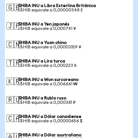
SHIBA INU a Libra Esterlina Británica
🇬🇧
1 SHIB equivale a 0,00000348 £
SHIBA INU a Yen japonés
🇯🇵
1 SHIB equivale a 0,000741 ¥
SHIBA INU a Yuan chino
🇨🇳
1 SHIB equivale a 0,00003159 ¥
SHIBA INU a Lira turca
🇹🇷
1 SHIB equivale a 0,000223 ₺
SHIBA INU a Won surcoreano
🇰🇷
1 SHIB equivale a 0,006661 ₩
SHIBA INU a Rublo ruso
🇷🇺
1 SHIB equivale a 0,000381 ₽
SHIBA INU a Dólar canadiense
🇨🇦
1 SHIB equivale a 0,00000656 $
SHIBA INU a Dólar australiano
🇦🇺