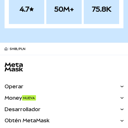
4.7
50M+
75.8K
SHIB/PLN
Pie de página del sitio MetaMask
Operar
Canjear
Money
NUEVA
Predecir
NUEVA
Comprar
Desarrollador
Perps
NUEVA
Tarjeta
Ver los documentos
Obtén MetaMask
Activos del mundo real
mUSD
NUEVA
Panel
Obtén Metamask