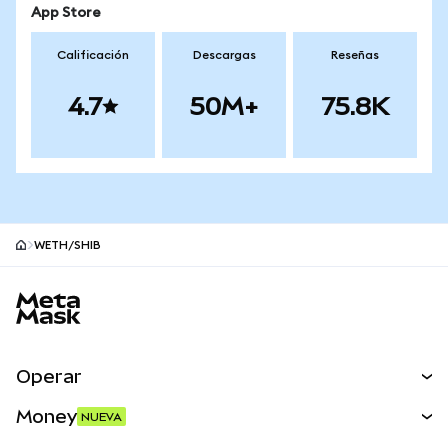
App Store
Calificación
Descargas
Reseñas
4.7
50M+
75.8K
WETH/SHIB
Pie de página del sitio MetaMask
Operar
Canjear
Money
NUEVA
Predecir
NUEVA
Comprar