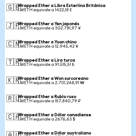
Wrapped Ether a Libra Esterlina Británica
🇬🇧
1 WETH equivale a 1422,18 £
Wrapped Ether a Yen japonés
🇯🇵
1 WETH equivale a 302.781,97 ¥
Wrapped Ether a Yuan chino
🇨🇳
1 WETH equivale a 12.945,42 ¥
Wrapped Ether a Lira turca
🇹🇷
1 WETH equivale a 91.515,51 ₺
Wrapped Ether a Won surcoreano
🇰🇷
1 WETH equivale a 2.701.268,91 ₩
Wrapped Ether a Rublo ruso
🇷🇺
1 WETH equivale a 157.840,79 ₽
Wrapped Ether a Dólar canadiense
🇨🇦
1 WETH equivale a 2676,63 $
Wrapped Ether a Dólar australiano
🇦🇺