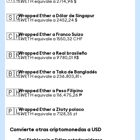
1 WETH equivale a 2714,96 $
Wrapped Ether a Dólar de Singapur
🇸🇬
1 WETH equivale a 2452,24 $
Wrapped Ether a Franco Suizo
🇨🇭
1 WETH equivale a 1550,32 CHF
Wrapped Ether a Real brasileño
🇧🇷
1 WETH equivale a 9780,01 R$
Wrapped Ether a Taka de Bangladés
🇧🇩
1 WETH equivale a 236.803,81 ৳
Wrapped Ether a Peso Filipino
🇵🇭
1 WETH equivale a 116.475,26 ₱
Wrapped Ether a Złoty polaco
🇵🇱
1 WETH equivale a 7128,35 zł
Convierte otras criptomonedas a USD