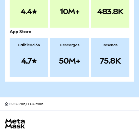
4.4
10M+
483.8K
App Store
Calificación
Descargas
Reseñas
4.7
50M+
75.8K
SHOPon/TCOMon
Pie de página del sitio MetaMask