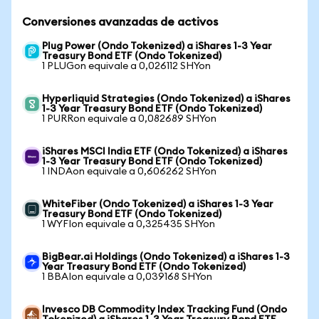
Conversiones avanzadas de activos
Plug Power (Ondo Tokenized) a iShares 1-3 Year
Treasury Bond ETF (Ondo Tokenized)
1 PLUGon equivale a 0,026112 SHYon
Hyperliquid Strategies (Ondo Tokenized) a iShares
1-3 Year Treasury Bond ETF (Ondo Tokenized)
1 PURRon equivale a 0,082689 SHYon
iShares MSCI India ETF (Ondo Tokenized) a iShares
1-3 Year Treasury Bond ETF (Ondo Tokenized)
1 INDAon equivale a 0,606262 SHYon
WhiteFiber (Ondo Tokenized) a iShares 1-3 Year
Treasury Bond ETF (Ondo Tokenized)
1 WYFIon equivale a 0,325435 SHYon
BigBear.ai Holdings (Ondo Tokenized) a iShares 1-3
Year Treasury Bond ETF (Ondo Tokenized)
1 BBAIon equivale a 0,039168 SHYon
Invesco DB Commodity Index Tracking Fund (Ondo