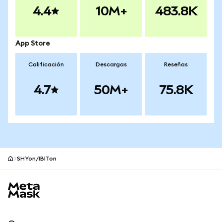
4.4
10M+
483.8K
App Store
Calificación
Descargas
Reseñas
4.7
50M+
75.8K
SHYon/IBITon
Pie de página del sitio MetaMask