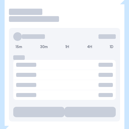
Operar
15m
30m
1H
4H
1D