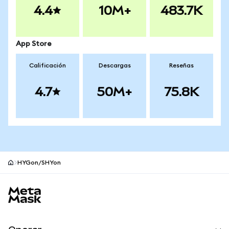
4.4
10M+
483.7K
App Store
Calificación
Descargas
Reseñas
4.7
50M+
75.8K
HYGon/SHYon
Pie de página del sitio MetaMask