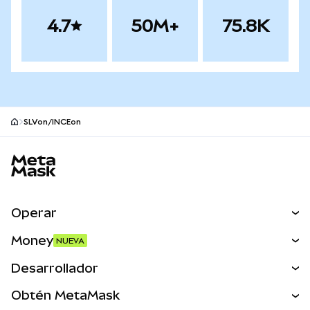
4.7
50M+
75.8K
SLVon/INCEon
Pie de página del sitio MetaMask
Operar
Canjear
Money
NUEVA
Predecir
NUEVA
Comprar
Desarrollador
Perps
NUEVA
Tarjeta
Ver los documentos
Obtén MetaMask
Activos del mundo real
mUSD
NUEVA
Panel