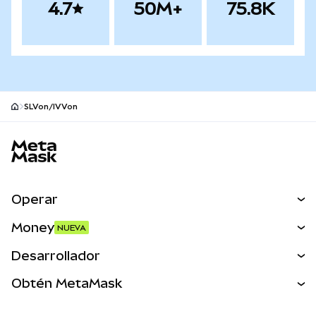
4.7
50M+
75.8K
SLVon/IVVon
Pie de página del sitio MetaMask
Operar
Canjear
Money
NUEVA
Predecir
NUEVA
Comprar
Desarrollador
Perps
NUEVA
Tarjeta
Ver los documentos
Obtén MetaMask
Activos del mundo real
mUSD
NUEVA
Panel
Obtén Metamask