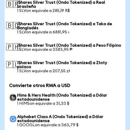
iShares Silver Trust (Ondo Tokenized) a Real
🇧🇷
brasileño
1 SLVon equivale a 285,19 R$
iShares Silver Trust (Ondo Tokenized) a Taka de
🇧🇩
Bangladés
1 SLVon equivale a 6881,95 ৳
iShares Silver Trust (Ondo Tokenized) a Peso Filipino
🇵🇭
1 SLVon equivale a 3383,95 ₱
iShares Silver Trust (Ondo Tokenized) a Złoty
🇵🇱
polaco
1 SLVon equivale a 207,55 zł
Convierte otros RWA a USD
Hims & Hers Health (Ondo Tokenized) a Dólar
estadounidense
1 HIMSon equivale a 31,33 $
Alphabet Class A (Ondo Tokenized) a Dólar
estadounidense
1 GOOGLon equivale a 363,79 $