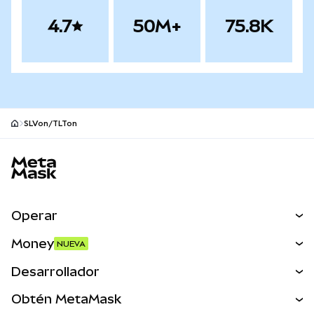
4.7
50M+
75.8K
SLVon/TLTon
Pie de página del sitio MetaMask
Operar
Canjear
Money
NUEVA
Predecir
NUEVA
Comprar
Desarrollador
Perps
NUEVA
Tarjeta
Ver los documentos
Obtén MetaMask
Activos del mundo real
mUSD
NUEVA
Panel