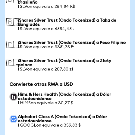
🇧🇷
brasileño
1 SLVon equivale a 284,84 R$
iShares Silver Trust (Ondo Tokenized) a Taka de
🇧🇩
Bangladés
1 SLVon equivale a 6884,48 ৳
iShares Silver Trust (Ondo Tokenized) a Peso Filipino
🇵🇭
1 SLVon equivale a 3381,75 ₱
iShares Silver Trust (Ondo Tokenized) a Złoty
🇵🇱
polaco
1 SLVon equivale a 207,80 zł
Convierte otros RWA a USD
Hims & Hers Health (Ondo Tokenized) a Dólar
estadounidense
1 HIMSon equivale a 30,27 $
Alphabet Class A (Ondo Tokenized) a Dólar
estadounidense
1 GOOGLon equivale a 359,83 $