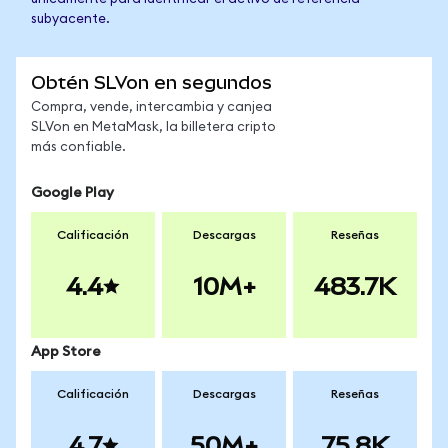
subyacente.
Obtén SLVon en segundos
Compra, vende, intercambia y canjea
SLVon en MetaMask, la billetera cripto
más confiable.
Google Play
Calificación
Descargas
Reseñas
4.4
10M+
483.7K
App Store
Calificación
Descargas
Reseñas
4.7
50M+
75.8K