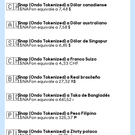
Snap (Ondo Tokenized) a Dólar canadiense
🇨🇦
1 SNAPon equivale a 7,48 $
Snap (Ondo Tokenized) a Dólar australiano
🇦🇺
1 SNAPon equivale a 7,58 $
Snap (Ondo Tokenized) a Dólar de Singapur
🇸🇬
1 SNAPon equivale a 6,85 $
Snap (Ondo Tokenized) a Franco Suizo
🇨🇭
1 SNAPon equivale a 4,33 CHF
Snap (Ondo Tokenized) a Real brasileño
🇧🇷
1 SNAPon equivale a 27,32 R$
Snap (Ondo Tokenized) a Taka de Bangladés
🇧🇩
1 SNAPon equivale a 661,52 ৳
Snap (Ondo Tokenized) a Peso Filipino
🇵🇭
1 SNAPon equivale a 325,37 ₱
Snap (Ondo Tokenized) a Złoty polaco
🇵🇱