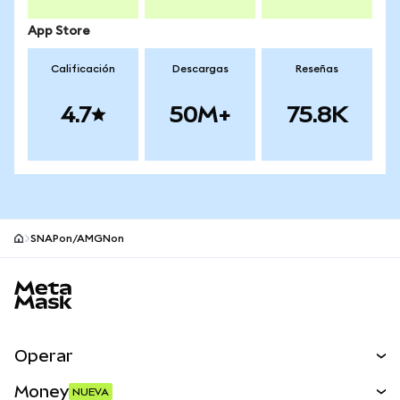
App Store
Calificación
Descargas
Reseñas
4.7
50M+
75.8K
SNAPon/AMGNon
Pie de página del sitio MetaMask
Operar
Canjear
Money
NUEVA