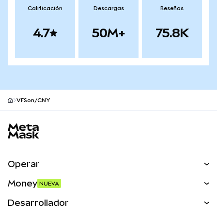
Calificación
Descargas
Reseñas
4.7
50M+
75.8K
VFSon/CNY
Pie de página del sitio MetaMask
Operar
Canjear
Money
NUEVA
Predecir
NUEVA
Comprar
Desarrollador
Perps
NUEVA
Tarjeta
Ver los documentos