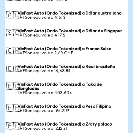
VinFast Auto (Ondo Tokenized) a Dólar australiano
🇦🇺
1 VFSon equivale a 4,61 $
VinFast Auto (Ondo Tokenized) a Dólar de Singapur
🇸🇬
1 VFSon equivale a 4,17 $
VinFast Auto (Ondo Tokenized) a Franco Suizo
🇨🇭
1 VFSon equivale a 2,63 CHF
VinFast Auto (Ondo Tokenized) a Real brasileño
🇧🇷
1 VFSon equivale a 16,63 R$
VinFast Auto (Ondo Tokenized) a Taka de
🇧🇩
Bangladés
1 VFSon equivale a 403,60 ৳
VinFast Auto (Ondo Tokenized) a Peso Filipino
🇵🇭
1 VFSon equivale a 198,21 ₱
VinFast Auto (Ondo Tokenized) a Złoty polaco
🇵🇱
1 VFSon equivale a 12,12 zł