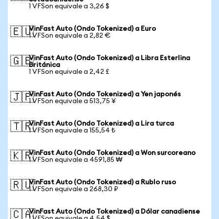
1 VFSon equivale a 3,26 $
VinFast Auto (Ondo Tokenized) a Euro
🇪🇺
1 VFSon equivale a 2,82 €
VinFast Auto (Ondo Tokenized) a Libra Esterlina
🇬🇧
Británica
1 VFSon equivale a 2,42 £
VinFast Auto (Ondo Tokenized) a Yen japonés
🇯🇵
1 VFSon equivale a 513,75 ¥
VinFast Auto (Ondo Tokenized) a Lira turca
🇹🇷
1 VFSon equivale a 155,54 ₺
VinFast Auto (Ondo Tokenized) a Won surcoreano
🇰🇷
1 VFSon equivale a 4591,85 ₩
VinFast Auto (Ondo Tokenized) a Rublo ruso
🇷🇺
1 VFSon equivale a 268,30 ₽
VinFast Auto (Ondo Tokenized) a Dólar canadiense
🇨🇦
1 VFSon equivale a 4,54 $