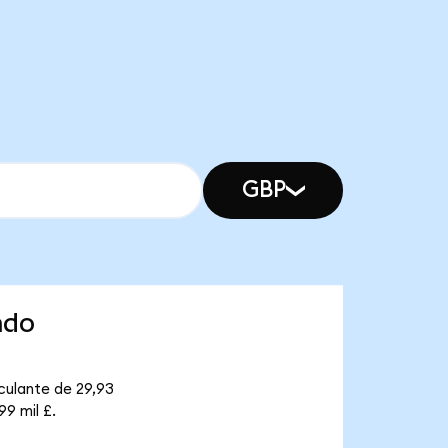
GBP
ndo
culante de 29,93
99 mil £.