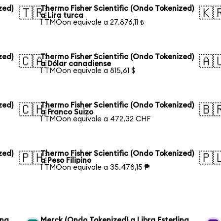
zed)
Thermo Fisher Scientific (Ondo Tokenized)
🇹🇷
🇰
a Lira turca
1 TMOon equivale a 27.876,11 ₺
zed)
Thermo Fisher Scientific (Ondo Tokenized)
🇨🇦
🇦
a Dólar canadiense
1 TMOon equivale a 815,61 $
zed)
Thermo Fisher Scientific (Ondo Tokenized)
🇨🇭
🇧
a Franco Suizo
1 TMOon equivale a 472,32 CHF
zed)
Thermo Fisher Scientific (Ondo Tokenized)
🇵🇭
🇵
a Peso Filipino
1 TMOon equivale a 35.478,15 ₱
ina
Merck (Ondo Tokenized) a Libra Esterlina