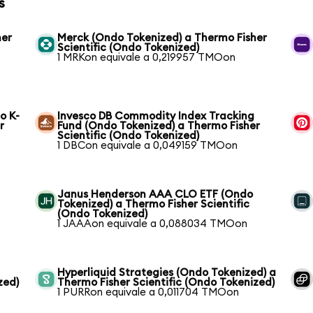
s
her
Merck (Ondo Tokenized) a Thermo Fisher
Scientific (Ondo Tokenized)
1 MRKon equivale a 0,219957 TMOon
o K-
Invesco DB Commodity Index Tracking
r
Fund (Ondo Tokenized) a Thermo Fisher
Scientific (Ondo Tokenized)
1 DBCon equivale a 0,049159 TMOon
Janus Henderson AAA CLO ETF (Ondo
Tokenized) a Thermo Fisher Scientific
(Ondo Tokenized)
1 JAAAon equivale a 0,088034 TMOon
Hyperliquid Strategies (Ondo Tokenized) a
zed)
Thermo Fisher Scientific (Ondo Tokenized)
1 PURRon equivale a 0,011704 TMOon