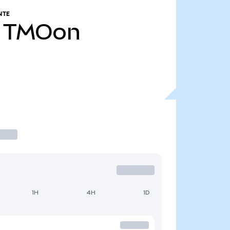
NTE
TMOon
1H
4H
1D