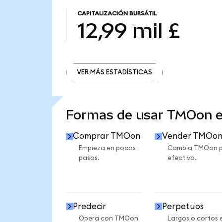
CAPITALIZACIÓN BURSÁTIL
12,99 mil £
VER MÁS ESTADÍSTICAS
VER MÁS ESTADÍSTICAS
Formas de usar TMOon 
Comprar TMOon
Vender TMOo
Empieza en pocos
Cambia TMOon 
pasos.
efectivo.
Predecir
Perpetuos
Opera con TMOon
Largos o cortos 