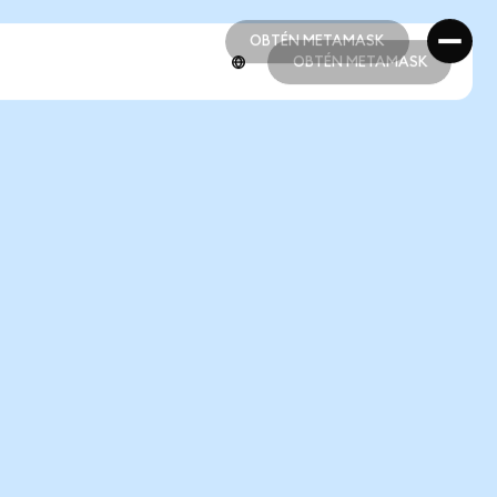
OBTÉN METAMASK
OBTÉN METAMASK
OBTÉN METAMASK
OBTÉN METAMASK