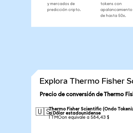
y mercados de
tokens con
predicción cripto.
apalancamiento
de hasta 50x.
Explora Thermo Fisher Sc
Precio de conversión de Thermo Fis
Thermo Fisher Scientific (Ondo Tokeni
🇺🇸
a Dólar estadounidense
1 TMOon equivale a 584,43 $