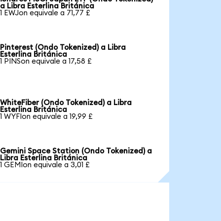
a Libra Esterlina Británica
1 EWJon equivale a 71,77 £
Pinterest (Ondo Tokenized) a Libra
Esterlina Británica
1 PINSon equivale a 17,58 £
WhiteFiber (Ondo Tokenized) a Libra
Esterlina Británica
1 WYFIon equivale a 19,99 £
Gemini Space Station (Ondo Tokenized) a
Libra Esterlina Británica
1 GEMIon equivale a 3,01 £