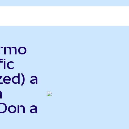
ermo
fic
zed) a
a
Oon a