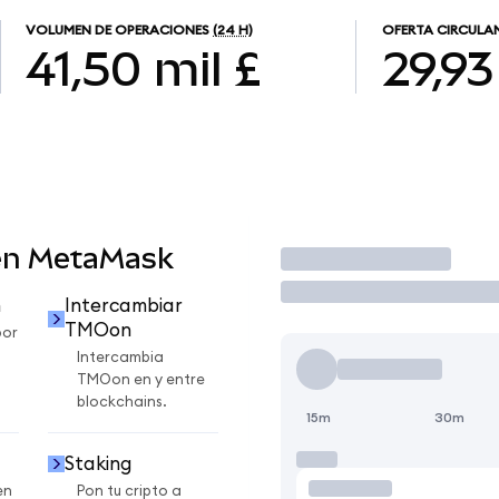
VOLUMEN DE OPERACIONES
(24 H)
OFERTA CIRCULA
41,50 mil £
29,93
en MetaMask
Operar
n
Intercambiar
TMOon
por
Intercambia
TMOon en y entre
blockchains.
15m
30m
Staking
en
Pon tu cripto a