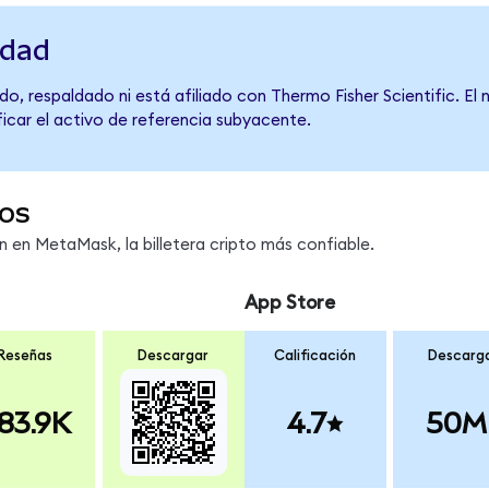
idad
o, respaldado ni está afiliado con Thermo Fisher Scientific. El
ficar el activo de referencia subyacente.
os
en MetaMask, la billetera cripto más confiable.
App Store
Reseñas
Descargar
Calificación
Descarg
83.9K
4.7
50M