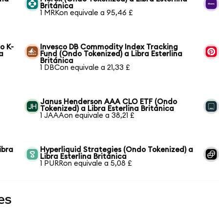
Británica
1 MRKon equivale a 95,46 £
o K-
Invesco DB Commodity Index Tracking
a
Fund (Ondo Tokenized) a Libra Esterlina
Británica
1 DBCon equivale a 21,33 £
Janus Henderson AAA CLO ETF (Ondo
Tokenized) a Libra Esterlina Británica
1 JAAAon equivale a 38,21 £
ibra
Hyperliquid Strategies (Ondo Tokenized) a
Libra Esterlina Británica
1 PURRon equivale a 5,08 £
es