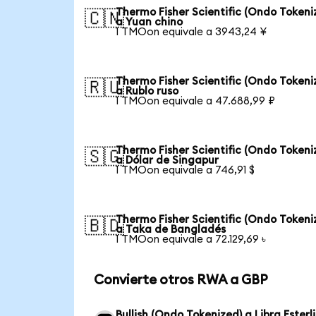
Thermo Fisher Scientific (Ondo Tokeni
🇨🇳
a Yuan chino
1 TMOon equivale a 3943,24 ¥
Thermo Fisher Scientific (Ondo Tokeni
🇷🇺
a Rublo ruso
1 TMOon equivale a 47.688,99 ₽
Thermo Fisher Scientific (Ondo Tokeni
🇸🇬
a Dólar de Singapur
1 TMOon equivale a 746,91 $
Thermo Fisher Scientific (Ondo Tokeni
🇧🇩
a Taka de Bangladés
1 TMOon equivale a 72.129,69 ৳
Convierte otros RWA a GBP
Bullish (Ondo Tokenized) a Libra Esterl