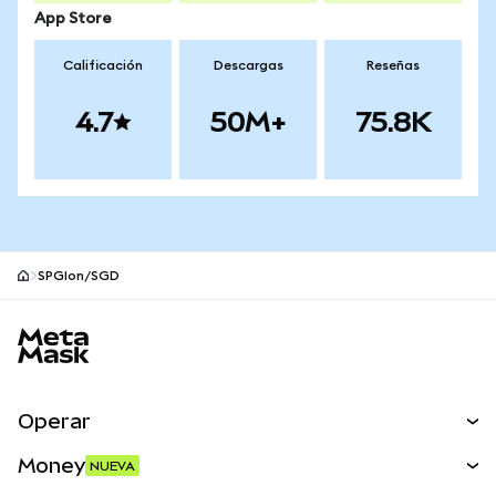
App Store
Calificación
Descargas
Reseñas
4.7
50M+
75.8K
SPGIon/SGD
Pie de página del sitio MetaMask
Operar
Canjear
Money
NUEVA
Predecir
NUEVA
Comprar