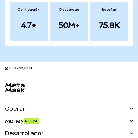
Calificación
Descargas
Reseñas
4.7
50M+
75.8K
SPGIon/PLN
Pie de página del sitio MetaMask
Operar
Canjear
Money
NUEVA
Predecir
NUEVA
Comprar
Desarrollador
Perps
NUEVA