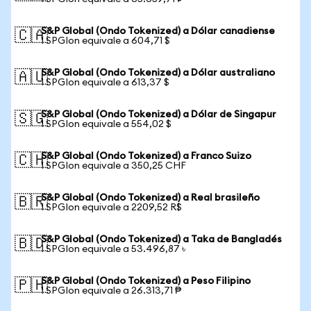
S&P Global (Ondo Tokenized) a Dólar canadiense
🇨🇦
1 SPGIon equivale a 604,71 $
S&P Global (Ondo Tokenized) a Dólar australiano
🇦🇺
1 SPGIon equivale a 613,37 $
S&P Global (Ondo Tokenized) a Dólar de Singapur
🇸🇬
1 SPGIon equivale a 554,02 $
S&P Global (Ondo Tokenized) a Franco Suizo
🇨🇭
1 SPGIon equivale a 350,25 CHF
S&P Global (Ondo Tokenized) a Real brasileño
🇧🇷
1 SPGIon equivale a 2209,52 R$
S&P Global (Ondo Tokenized) a Taka de Bangladés
🇧🇩
1 SPGIon equivale a 53.496,87 ৳
S&P Global (Ondo Tokenized) a Peso Filipino
🇵🇭
1 SPGIon equivale a 26.313,71 ₱