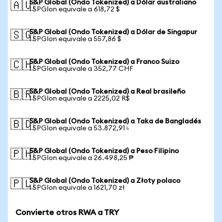
S&P Global (Ondo Tokenized) a Dólar australiano
🇦🇺
1 SPGIon equivale a 618,72 $
S&P Global (Ondo Tokenized) a Dólar de Singapur
🇸🇬
1 SPGIon equivale a 557,86 $
S&P Global (Ondo Tokenized) a Franco Suizo
🇨🇭
1 SPGIon equivale a 352,77 CHF
S&P Global (Ondo Tokenized) a Real brasileño
🇧🇷
1 SPGIon equivale a 2225,02 R$
S&P Global (Ondo Tokenized) a Taka de Bangladés
🇧🇩
1 SPGIon equivale a 53.872,91 ৳
S&P Global (Ondo Tokenized) a Peso Filipino
🇵🇭
1 SPGIon equivale a 26.498,25 ₱
S&P Global (Ondo Tokenized) a Złoty polaco
🇵🇱
1 SPGIon equivale a 1621,70 zł
Convierte otros RWA a TRY