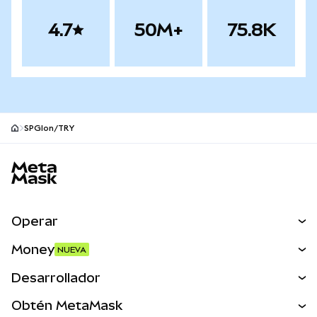
4.7
50M+
75.8K
SPGIon/TRY
Pie de página del sitio MetaMask
Operar
Canjear
Money
NUEVA
Predecir
NUEVA
Comprar
Desarrollador
Perps
NUEVA
Tarjeta
Ver los documentos
Obtén MetaMask
Activos del mundo real
mUSD
NUEVA