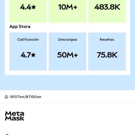
4.4
10M+
483.8K
App Store
Calificación
Descargas
Reseñas
4.7
50M+
75.8K
SPOTon/BTGOon
Pie de página del sitio MetaMask